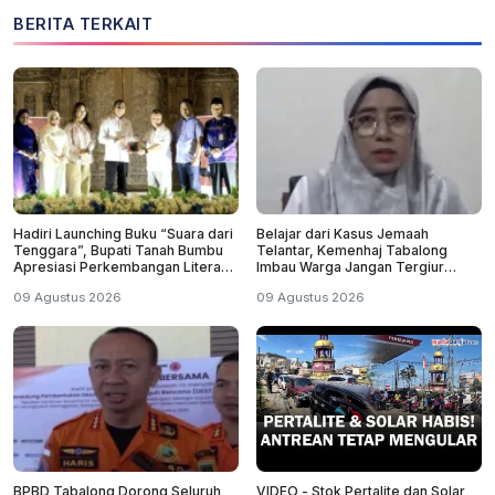
BERITA TERKAIT
Hadiri Launching Buku “Suara dari
Belajar dari Kasus Jemaah
Tenggara”, Bupati Tanah Bumbu
Telantar, Kemenhaj Tabalong
Apresiasi Perkembangan Literasi
Imbau Warga Jangan Tergiur
di Bumi Bersujud
Umrah Murah
09 Agustus 2026
09 Agustus 2026
BPBD Tabalong Dorong Seluruh
VIDEO - Stok Pertalite dan Solar