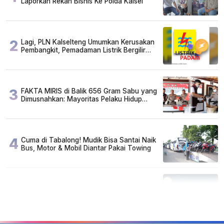
Laporkan Rekan Bisnis Ke Polda Kalsel
2
Lagi, PLN Kalselteng Umumkan Kerusakan
Pembangkit, Pemadaman Listrik Bergilir
Diperpanjang?
3
FAKTA MIRIS di Balik 656 Gram Sabu yang
Dimusnahkan: Mayoritas Pelaku Hidup
Susah, Ada Juga Sarjana!
4
Cuma di Tabalong! Mudik Bisa Santai Naik
Bus, Motor & Mobil Diantar Pakai Towing
5
Kapan Lebaran/Idul Fitri 2026, ini
Penjelasan Kemenag