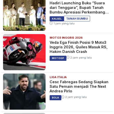
Hadiri Launching Buku “Suara
dari Tenggara”, Bupati Tanah
Bumbu Apresiasi Perkembangan
Literasi di Bumi Bersujud
TANAH BUMBU
KALSEL
1 jam yang lalu
MOTO3 INGGRIS 2026
Veda Ega Finish Posisi 9 Moto3
Inggris 2026, Quiles Masuk RS,
Hakim Danish Crash
2 jam yang lalu
MOTOGP
LIGA ITALIA
Cesc Fabregas Sedang Siapkan
Satu Pemain menjadi The Next
Andrea Pirlo
2 jam yang lalu
BOLA