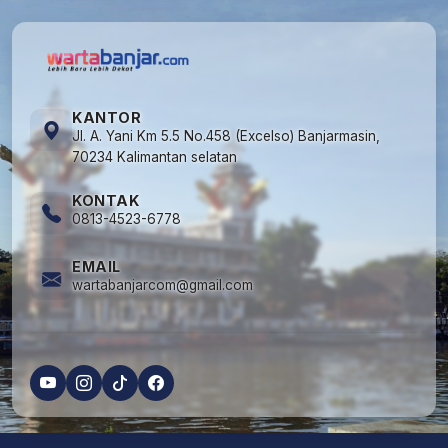
KANTOR
Jl. A. Yani Km 5.5 No.458 (Excelso) Banjarmasin,
70234 Kalimantan selatan
KONTAK
0813-4523-6778
EMAIL
wartabanjarcom@gmail.com