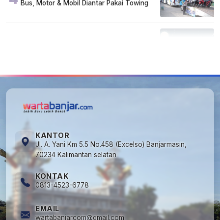
Bus, Motor & Mobil Diantar Pakai Towing
5
Kapan Lebaran/Idul Fitri 2026, ini
Penjelasan Kemenag
KANTOR
Jl. A. Yani Km 5.5 No.458 (Excelso) Banjarmasin,
70234 Kalimantan selatan
KONTAK
0813-4523-6778
EMAIL
wartabanjarcom@gmail.com