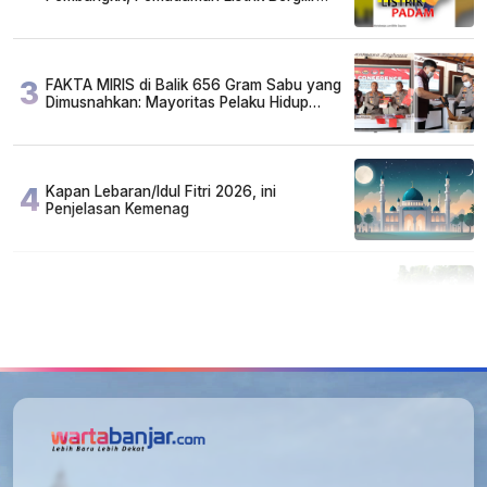
Diperpanjang?
3
FAKTA MIRIS di Balik 656 Gram Sabu yang
Dimusnahkan: Mayoritas Pelaku Hidup
Susah, Ada Juga Sarjana!
4
Kapan Lebaran/Idul Fitri 2026, ini
Penjelasan Kemenag
5
Cuma di Tabalong! Mudik Bisa Santai Naik
Bus, Motor & Mobil Diantar Pakai Towing