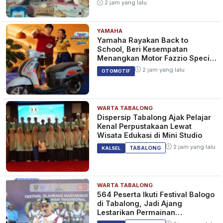
2 jam yang lalu
YAMAHA
Yamaha Rayakan Back to
School, Beri Kesempatan
Menangkan Motor Fazzio Special
Edition Sunset Blue
2 jam yang lalu
OTOMOTIF
WARTA TABALONG
Dispersip Tabalong Ajak Pelajar
Kenal Perpustakaan Lewat
Wisata Edukasi di Mini Studio
2 jam yang lalu
TABALONG
KALSEL
WARTA TABALONG
564 Peserta Ikuti Festival Balogo
di Tabalong, Jadi Ajang
Lestarikan Permainan
Tradisional