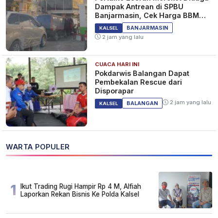
Dampak Antrean di SPBU
Banjarmasin, Cek Harga BBM
Kalselteng
BANJARMASIN
KALSEL
2 jam yang lalu
CUACA HARI INI
Pokdarwis Balangan Dapat
Pembekalan Rescue dari
Disporapar
2 jam yang lalu
BALANGAN
KALSEL
WARTA POPULER
1
Ikut Trading Rugi Hampir Rp 4 M, Alfiah
Laporkan Rekan Bisnis Ke Polda Kalsel