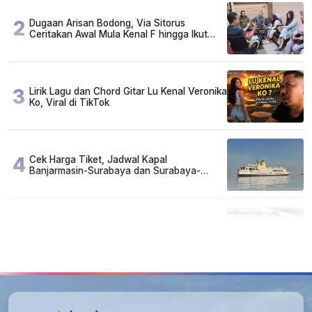
2
Dugaan Arisan Bodong, Via Sitorus
Ceritakan Awal Mula Kenal F hingga Ikut
Arisan
3
Lirik Lagu dan Chord Gitar Lu Kenal Veronika
Ko, Viral di TikTok
4
Cek Harga Tiket, Jadwal Kapal
Banjarmasin-Surabaya dan Surabaya-
Banjarmasin Minggu 3 Mei 2026
5
FAKTA MIRIS di Balik 656 Gram Sabu yang
Dimusnahkan: Mayoritas Pelaku Hidup
Susah, Ada Juga Sarjana!