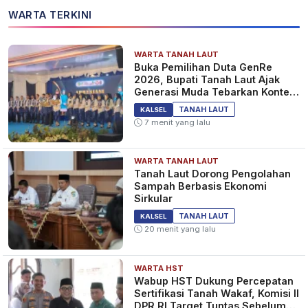
WARTA TERKINI
WARTA TANAH LAUT
Buka Pemilihan Duta GenRe
2026, Bupati Tanah Laut Ajak
Generasi Muda Tebarkan Konten
Edukasi Positif
TANAH LAUT
KALSEL
7 menit yang lalu
WARTA TANAH LAUT
Tanah Laut Dorong Pengolahan
Sampah Berbasis Ekonomi
Sirkular
TANAH LAUT
KALSEL
20 menit yang lalu
WARTA HST
Wabup HST Dukung Percepatan
Sertifikasi Tanah Wakaf, Komisi II
DPR RI Target Tuntas Sebelum