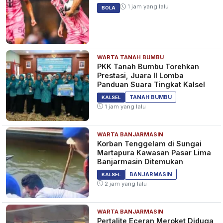
1 jam yang lalu
BOLA
WARTA TANAH BUMBU
PKK Tanah Bumbu Torehkan
Prestasi, Juara II Lomba
Panduan Suara Tingkat Kalsel
TANAH BUMBU
KALSEL
1 jam yang lalu
WARTA BANJARMASIN
Korban Tenggelam di Sungai
Martapura Kawasan Pasar Lima
Banjarmasin Ditemukan
BANJARMASIN
KALSEL
2 jam yang lalu
WARTA BANJARMASIN
Pertalite Eceran Meroket Diduga