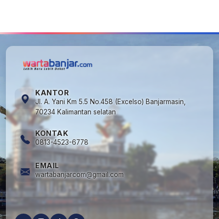
5
Kapan Lebaran/Idul Fitri 2026, ini
Penjelasan Kemenag
KANTOR
Jl. A. Yani Km 5.5 No.458 (Excelso) Banjarmasin,
70234 Kalimantan selatan
KONTAK
0813-4523-6778
EMAIL
wartabanjarcom@gmail.com