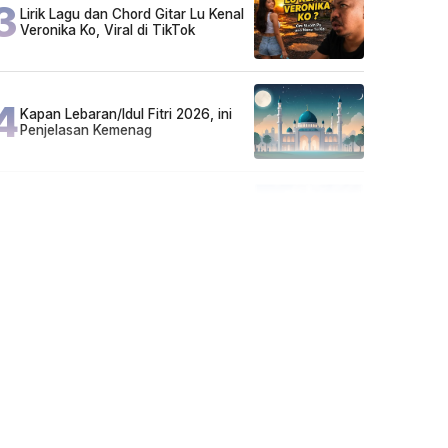
3
Lirik Lagu dan Chord Gitar Lu Kenal
Veronika Ko, Viral di TikTok
4
Kapan Lebaran/Idul Fitri 2026, ini
Penjelasan Kemenag
5
Kecelakaan Maut di Jalan Tjilik
Riwut Katingan! Pikap dan Avanza
Bertabrakan, Korban Luka Parah