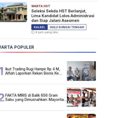
WARTA HST
Seleksi Sekda HST Berlanjut,
Lima Kandidat Lolos Administrasi
dan Siap Jalani Asesmen
KALSEL
HULU SUNGAI TENGAH
4 jam yang lalu
ARTA POPULER
1
Ikut Trading Rugi Hampir Rp 4 M,
Alfiah Laporkan Rekan Bisnis Ke
Polda Kalsel
2
FAKTA MIRIS di Balik 656 Gram
Sabu yang Dimusnahkan: Mayoritas
Pelaku Hidup Susah, Ada Juga
Sarjana!