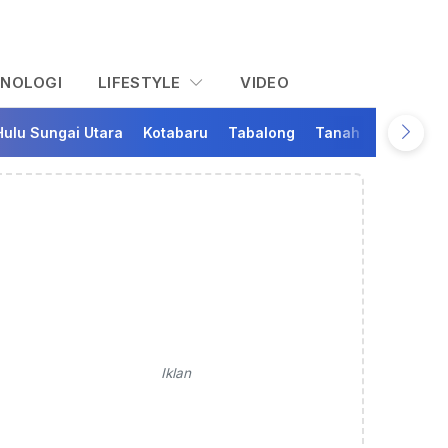
KNOLOGI
LIFESTYLE
VIDEO
Hulu Sungai Utara
Kotabaru
Tabalong
Tanah Bumbu
Ta
Iklan