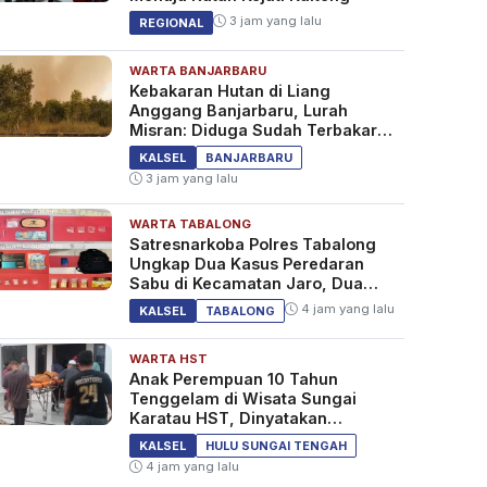
3 jam yang lalu
REGIONAL
WARTA BANJARBARU
Kebakaran Hutan di Liang
Anggang Banjarbaru, Lurah
Misran: Diduga Sudah Terbakar
Sejak Tadi Malam
KALSEL
BANJARBARU
3 jam yang lalu
WARTA TABALONG
Satresnarkoba Polres Tabalong
Ungkap Dua Kasus Peredaran
Sabu di Kecamatan Jaro, Dua
Pelaku Diamankan
4 jam yang lalu
KALSEL
TABALONG
WARTA HST
Anak Perempuan 10 Tahun
Tenggelam di Wisata Sungai
Karatau HST, Dinyatakan
Meninggal Dunia
KALSEL
HULU SUNGAI TENGAH
4 jam yang lalu