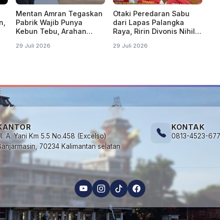
Mentan Amran Tegaskan
Otaki Peredaran Sabu
n,
Pabrik Wajib Punya
dari Lapas Palangka
Kebun Tebu, Arahan
Raya, Ririn Divonis Nihil
Presiden Produksi Gula
di Pengadilan
29 Juli 2026
29 Juli 2026
Digenjot
KANTOR
KONTAK
Jl. A. Yani Km 5.5 No.458 (Excelso)
0813-4523-67
Banjarmasin, 70234 Kalimantan selatan