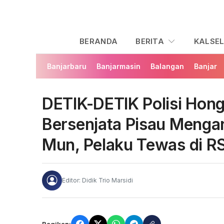
BERANDA
BERITA
KALSE
Banjarbaru
Banjarmasin
Balangan
Banjar
DETIK-DETIK Polisi Hon
Bersenjata Pisau Menga
Mun, Pelaku Tewas di R
Editor: Didik Trio Marsidi
Bagikan: