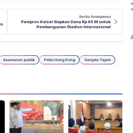
Berita Selanjutnya
Pemprov Kalsel Siapkan Dana Rp 65 M untuk
an
Pembangunan Stadion Internasional
keamanan publik
Polisi Hong Kong
Senjata Tajam