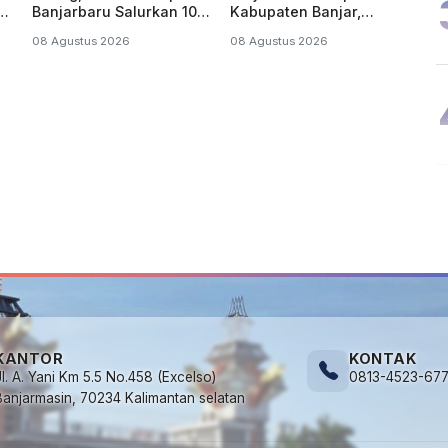
ari
Banjarbaru Salurkan 10
Kabupaten Banjar,
Ribu Liter Air Bersih
Santriwati Makin Waswas
08 Agustus 2026
08 Agustus 2026
Melintas
KANTOR
KONTAK
Jl. A. Yani Km 5.5 No.458 (Excelso)
0813-4523-67
Banjarmasin, 70234 Kalimantan selatan