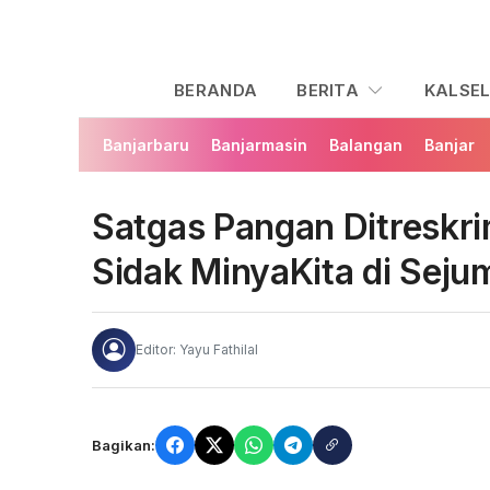
BERANDA
BERITA
KALSE
Banjarbaru
Banjarmasin
Balangan
Banjar
Satgas Pangan Ditreskri
Sidak MinyaKita di Seju
Editor: Yayu Fathilal
Bagikan: