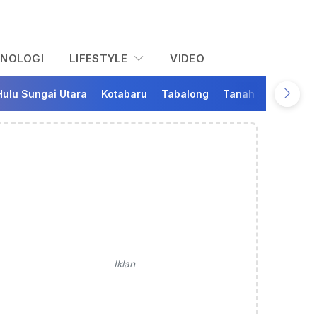
KNOLOGI
LIFESTYLE
VIDEO
Hulu Sungai Utara
Kotabaru
Tabalong
Tanah Bumbu
Ta
Iklan