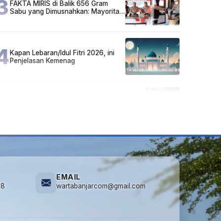
3
FAKTA MIRIS di Balik 656 Gram
Sabu yang Dimusnahkan: Mayoritas
Pelaku Hidup Susah, Ada Juga
Sarjana!
4
Kapan Lebaran/Idul Fitri 2026, ini
Penjelasan Kemenag
5
Cuma di Tabalong! Mudik Bisa
Santai Naik Bus, Motor & Mobil
Diantar Pakai Towing
EMAIL
78
wartabanjarcom@gmail.com