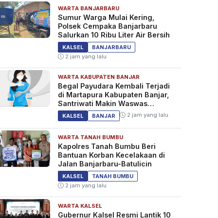
WARTA BANJARBARU
Sumur Warga Mulai Kering,
Polsek Cempaka Banjarbaru
Salurkan 10 Ribu Liter Air Bersih
KALSEL
BANJARBARU
2 jam yang lalu
WARTA KABUPATEN BANJAR
Begal Payudara Kembali Terjadi
di Martapura Kabupaten Banjar,
Santriwati Makin Waswas
Melintas
2 jam yang lalu
KALSEL
BANJAR
WARTA TANAH BUMBU
Kapolres Tanah Bumbu Beri
Bantuan Korban Kecelakaan di
Jalan Banjarbaru-Batulicin
KALSEL
TANAH BUMBU
2 jam yang lalu
WARTA KALSEL
Gubernur Kalsel Resmi Lantik 10