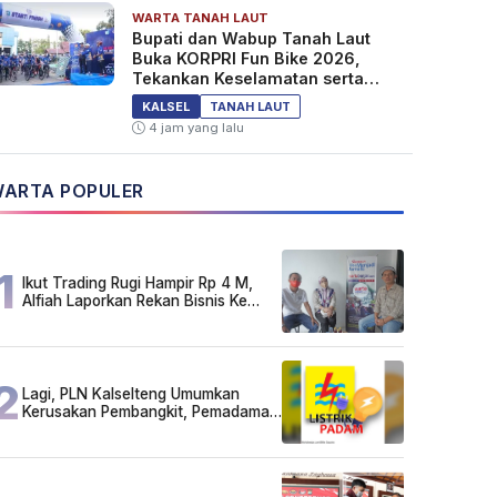
WARTA TANAH LAUT
Bupati dan Wabup Tanah Laut
Buka KORPRI Fun Bike 2026,
Tekankan Keselamatan serta
Kebersamaan
KALSEL
TANAH LAUT
4 jam yang lalu
ARTA POPULER
1
Ikut Trading Rugi Hampir Rp 4 M,
Alfiah Laporkan Rekan Bisnis Ke
Polda Kalsel
2
Lagi, PLN Kalselteng Umumkan
Kerusakan Pembangkit, Pemadaman
Listrik Bergilir Diperpanjang?