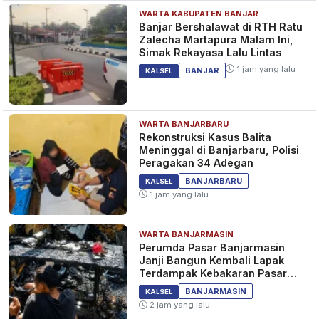
WARTA KABUPATEN BANJAR
Banjar Bershalawat di RTH Ratu
Zalecha Martapura Malam Ini,
Simak Rekayasa Lalu Lintas
1 jam yang lalu
BANJAR
KALSEL
WARTA BANJARBARU
Rekonstruksi Kasus Balita
Meninggal di Banjarbaru, Polisi
Peragakan 34 Adegan
BANJARBARU
KALSEL
1 jam yang lalu
WARTA BANJARMASIN
Perumda Pasar Banjarmasin
Janji Bangun Kembali Lapak
Terdampak Kebakaran Pasar
Teluk Dalam
BANJARMASIN
KALSEL
2 jam yang lalu