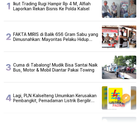
1
Ikut Trading Rugi Hampir Rp 4 M, Alfiah
Laporkan Rekan Bisnis Ke Polda Kalsel
2
FAKTA MIRIS di Balik 656 Gram Sabu yang
Dimusnahkan: Mayoritas Pelaku Hidup
Susah, Ada Juga Sarjana!
3
Cuma di Tabalong! Mudik Bisa Santai Naik
Bus, Motor & Mobil Diantar Pakai Towing
4
Lagi, PLN Kalselteng Umumkan Kerusakan
Pembangkit, Pemadaman Listrik Bergilir
Diperpanjang?
5
Kapan Lebaran/Idul Fitri 2026, ini
Penjelasan Kemenag