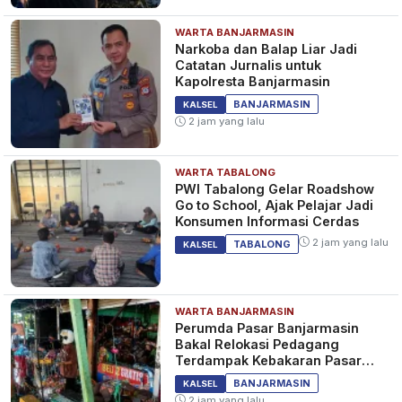
WARTA BANJARMASIN
Narkoba dan Balap Liar Jadi
Catatan Jurnalis untuk
Kapolresta Banjarmasin
BANJARMASIN
KALSEL
2 jam yang lalu
WARTA TABALONG
PWI Tabalong Gelar Roadshow
Go to School, Ajak Pelajar Jadi
Konsumen Informasi Cerdas
2 jam yang lalu
TABALONG
KALSEL
WARTA BANJARMASIN
Perumda Pasar Banjarmasin
Bakal Relokasi Pedagang
Terdampak Kebakaran Pasar
Teluk Dalam
BANJARMASIN
KALSEL
2 jam yang lalu