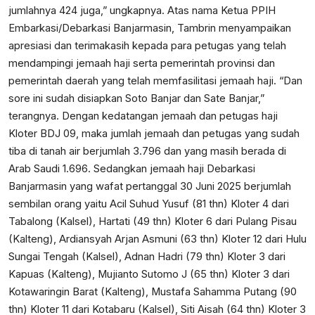
jumlahnya 424 juga,” ungkapnya. Atas nama Ketua PPIH
Embarkasi/Debarkasi Banjarmasin, Tambrin menyampaikan
apresiasi dan terimakasih kepada para petugas yang telah
mendampingi jemaah haji serta pemerintah provinsi dan
pemerintah daerah yang telah memfasilitasi jemaah haji. “Dan
sore ini sudah disiapkan Soto Banjar dan Sate Banjar,”
terangnya. Dengan kedatangan jemaah dan petugas haji
Kloter BDJ 09, maka jumlah jemaah dan petugas yang sudah
tiba di tanah air berjumlah 3.796 dan yang masih berada di
Arab Saudi 1.696. Sedangkan jemaah haji Debarkasi
Banjarmasin yang wafat pertanggal 30 Juni 2025 berjumlah
sembilan orang yaitu Acil Suhud Yusuf (81 thn) Kloter 4 dari
Tabalong (Kalsel), Hartati (49 thn) Kloter 6 dari Pulang Pisau
(Kalteng), Ardiansyah Arjan Asmuni (63 thn) Kloter 12 dari Hulu
Sungai Tengah (Kalsel), Adnan Hadri (79 thn) Kloter 3 dari
Kapuas (Kalteng), Mujianto Sutomo J (65 thn) Kloter 3 dari
Kotawaringin Barat (Kalteng), Mustafa Sahamma Putang (90
thn) Kloter 11 dari Kotabaru (Kalsel), Siti Aisah (64 thn) Kloter 3