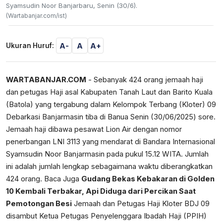
Syamsudin Noor Banjarbaru, Senin (30/6).
(Wartabanjar.com/ist)
A-
A
A+
Ukuran Huruf:
WARTABANJAR.COM
- Sebanyak 424 orang jemaah haji
dan petugas Haji asal Kabupaten Tanah Laut dan Barito Kuala
(Batola) yang tergabung dalam Kelompok Terbang (Kloter) 09
Debarkasi Banjarmasin tiba di Banua Senin (30/06/2025) sore.
Jemaah haji dibawa pesawat Lion Air dengan nomor
penerbangan LNI 3113 yang mendarat di Bandara Internasional
Syamsudin Noor Banjarmasin pada pukul 15.12 WITA. Jumlah
ini adalah jumlah lengkap sebagaimana waktu diberangkatkan
424 orang. Baca Juga
Gudang Bekas Kebakaran di Golden
10 Kembali Terbakar, Api Diduga dari Percikan Saat
Pemotongan Besi
Jemaah dan Petugas Haji Kloter BDJ 09
disambut Ketua Petugas Penyelenggara Ibadah Haji (PPIH)