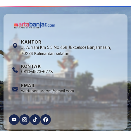
KANTOR
Jl. A. Yani Km 5.5 No.458 (Excelso) Banjarmasin,
70234 Kalimantan selatan
KONTAK
0813-4523-6778
EMAIL
wartabanjarcom@gmail.com