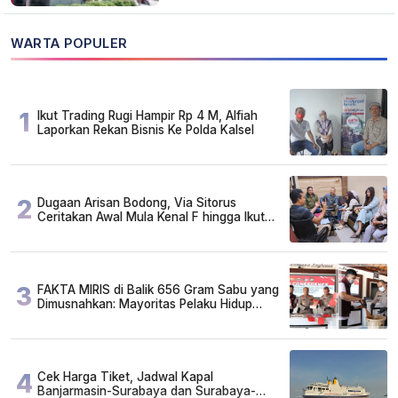
WARTA POPULER
1
Ikut Trading Rugi Hampir Rp 4 M, Alfiah
Laporkan Rekan Bisnis Ke Polda Kalsel
2
Dugaan Arisan Bodong, Via Sitorus
Ceritakan Awal Mula Kenal F hingga Ikut
Arisan
3
FAKTA MIRIS di Balik 656 Gram Sabu yang
Dimusnahkan: Mayoritas Pelaku Hidup
Susah, Ada Juga Sarjana!
4
Cek Harga Tiket, Jadwal Kapal
Banjarmasin-Surabaya dan Surabaya-