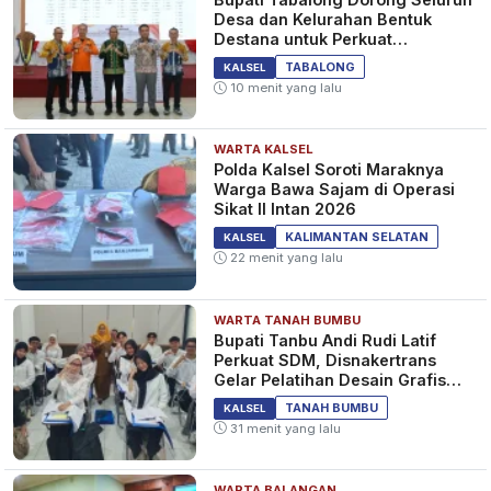
Desa dan Kelurahan Bentuk
Destana untuk Perkuat
Kesiapsiagaan Bencana
TABALONG
KALSEL
10 menit yang lalu
WARTA KALSEL
Polda Kalsel Soroti Maraknya
Warga Bawa Sajam di Operasi
Sikat II Intan 2026
KALIMANTAN SELATAN
KALSEL
22 menit yang lalu
WARTA TANAH BUMBU
Bupati Tanbu Andi Rudi Latif
Perkuat SDM, Disnakertrans
Gelar Pelatihan Desain Grafis
dan Barbershop
TANAH BUMBU
KALSEL
31 menit yang lalu
WARTA BALANGAN