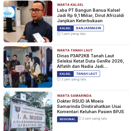
WARTA KALSEL
Laba PT Bangun Banua Kalsel
Jadi Rp 9,1 Miliar, Dirut Afrizaldi
Janjikan Keterbukaan
BANJARMASIN
KALSEL
1 jam yang lalu
WARTA TANAH LAUT
Dinas P3AP2KB Tanah Laut
Seleksi Ketat Duta GenRe 2026,
Alfatih dan Nadia Jadi
Pemenang
TANAH LAUT
KALSEL
2 jam yang lalu
WARTA SAMARINDA
Dokter RSUD IA Moeis
Samarinda Diistirahatkan Usai
Komentari Keluhan Pasien BPJS
2 jam yang lalu
REGIONAL