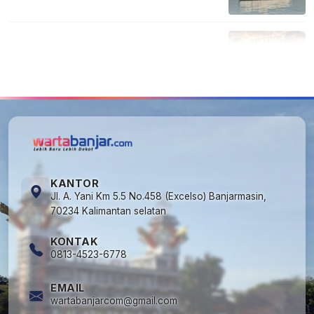
Banjarmasin Minggu 3 Mei 2026
5
Lirik Lagu dan Chord Gitar Lu Kenal Veronika
Ko, Viral di TikTok
KANTOR
Jl. A. Yani Km 5.5 No.458 (Excelso) Banjarmasin,
70234 Kalimantan selatan
KONTAK
0813-4523-6778
EMAIL
wartabanjarcom@gmail.com