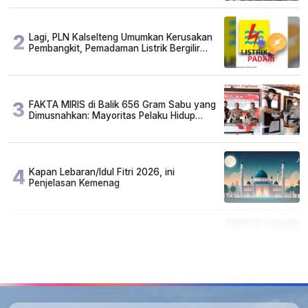
2
Lagi, PLN Kalselteng Umumkan Kerusakan
Pembangkit, Pemadaman Listrik Bergilir
Diperpanjang?
3
FAKTA MIRIS di Balik 656 Gram Sabu yang
Dimusnahkan: Mayoritas Pelaku Hidup
Susah, Ada Juga Sarjana!
4
Kapan Lebaran/Idul Fitri 2026, ini
Penjelasan Kemenag
5
Kecelakaan Maut di Jalan Tjilik Riwut
Katingan! Pikap dan Avanza Bertabrakan,
Korban Luka Parah