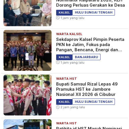
Dorong Perluas Gerakan ke Desa
HULU SUNGAI TENGAH
KALSEL
1 jam yang lalu
WARTA KALSEL
Sekdaprov Kalsel Pimpin Peserta
PKN ke Jatim, Fokus pada
Pangan, Bencana, Energi dan
Ekonomi
BANJARBARU
KALSEL
1 jam yang lalu
WARTA HST
Bupati Samsul Rizal Lepas 49
Pramuka HST ke Jambore
Nasional XII 2026 di Cibubur
HULU SUNGAI TENGAH
KALSEL
2 jam yang lalu
WARTA HST
Ratikita.id HST Masuk Nominasi