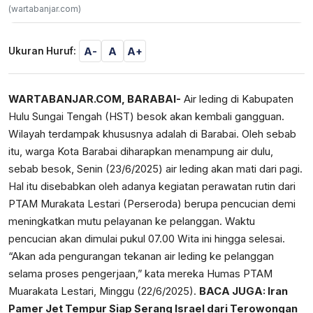
(wartabanjar.com)
A-
A
A+
Ukuran Huruf:
WARTABANJAR.COM, BARABAI-
Air leding di Kabupaten
Hulu Sungai Tengah (HST) besok akan kembali gangguan.
Wilayah terdampak khususnya adalah di Barabai. Oleh sebab
itu, warga Kota Barabai diharapkan menampung air dulu,
sebab besok, Senin (23/6/2025) air leding akan mati dari pagi.
Hal itu disebabkan oleh adanya kegiatan perawatan rutin dari
PTAM Murakata Lestari (Perseroda) berupa pencucian demi
meningkatkan mutu pelayanan ke pelanggan. Waktu
pencucian akan dimulai pukul 07.00 Wita ini hingga selesai.
“Akan ada pengurangan tekanan air leding ke pelanggan
selama proses pengerjaan,” kata mereka Humas PTAM
Muarakata Lestari, Minggu (22/6/2025).
BACA JUGA:
Iran
Pamer Jet Tempur Siap Serang Israel dari Terowongan