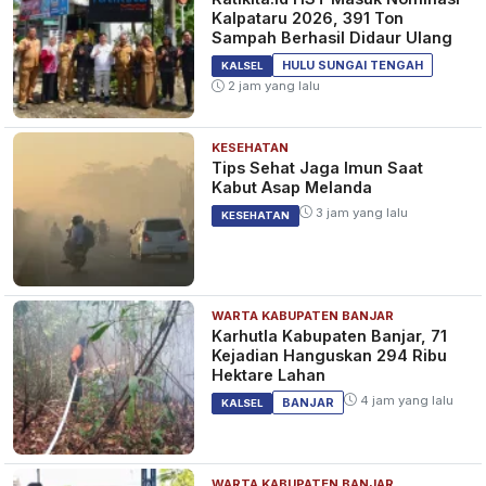
Kalpataru 2026, 391 Ton
Sampah Berhasil Didaur Ulang
HULU SUNGAI TENGAH
KALSEL
2 jam yang lalu
KESEHATAN
Tips Sehat Jaga Imun Saat
Kabut Asap Melanda
3 jam yang lalu
KESEHATAN
WARTA KABUPATEN BANJAR
Karhutla Kabupaten Banjar, 71
Kejadian Hanguskan 294 Ribu
Hektare Lahan
4 jam yang lalu
BANJAR
KALSEL
WARTA KABUPATEN BANJAR