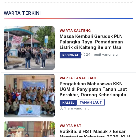
WARTA TERKINI
WARTA KALTENG
Massa Kembali Geruduk PLN
Palangka Raya, Pemadaman
Listrik di Kalteng Belum Usai
24 menit yang lalu
REGIONAL
WARTA TANAH LAUT
Pengabdian Mahasiswa KKN
UGM di Panyipatan Tanah Laut
Berakhir, Dorong Keberlanjutan
Program Masyarakat
TANAH LAUT
KALSEL
1 jam yang lalu
WARTA HST
Ratikita.id HST Masuk 7 Besar
Nominator Kalpataru 2026, KLH