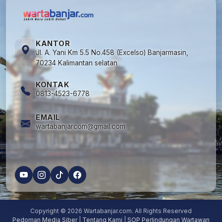
KANTOR
Jl. A. Yani Km 5.5 No.458 (Excelso) Banjarmasin,
70234 Kalimantan selatan
KONTAK
0813-4523-6778
EMAIL
wartabanjarcom@gmail.com
Copyright © 2026 Wartabanjar.com. All Rights Reserved
Pedoman Media Siber
|
Tentang Kami
|
SOP Perlindungan Wartawan