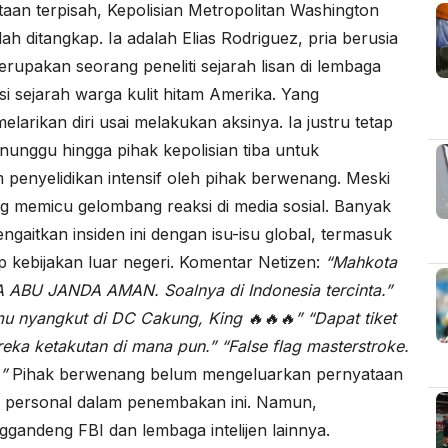
an terpisah, Kepolisian Metropolitan Washington
ditangkap. Ia adalah Elias Rodriguez, pria berusia
erupakan seorang peneliti sejarah lisan di lembaga
i sejarah warga kulit hitam Amerika. Yang
larikan diri usai melakukan aksinya. Ia justru tetap
nunggu hingga pihak kepolisian tiba untuk
enyelidikan intensif oleh pihak berwenang. Meski
ng memicu gelombang reaksi di media sosial. Banyak
gaitkan insiden ini dengan isu-isu global, termasuk
ap kebijakan luar negeri. Komentar Netizen:
“Mahkota
BU JANDA AMAN. Soalnya di Indonesia tercinta.”
u nyangkut di DC Cakung, King 🔥🔥🔥”
“Dapat tiket
reka ketakutan di mana pun.”
“False flag masterstroke.
”
Pihak berwenang belum mengeluarkan pernyataan
atau personal dalam penembakan ini. Namun,
gandeng FBI dan lembaga intelijen lainnya.