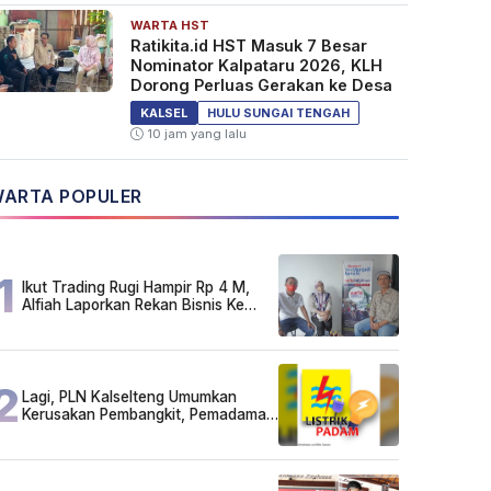
WARTA HST
Ratikita.id HST Masuk 7 Besar
Nominator Kalpataru 2026, KLH
Dorong Perluas Gerakan ke Desa
KALSEL
HULU SUNGAI TENGAH
10 jam yang lalu
ARTA POPULER
1
Ikut Trading Rugi Hampir Rp 4 M,
Alfiah Laporkan Rekan Bisnis Ke
Polda Kalsel
2
Lagi, PLN Kalselteng Umumkan
Kerusakan Pembangkit, Pemadaman
Listrik Bergilir Diperpanjang?