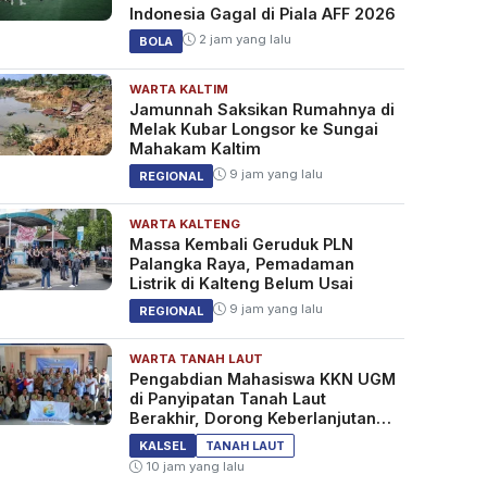
Indonesia Gagal di Piala AFF 2026
2 jam yang lalu
BOLA
WARTA KALTIM
Jamunnah Saksikan Rumahnya di
Melak Kubar Longsor ke Sungai
Mahakam Kaltim
9 jam yang lalu
REGIONAL
WARTA KALTENG
Massa Kembali Geruduk PLN
Palangka Raya, Pemadaman
Listrik di Kalteng Belum Usai
9 jam yang lalu
REGIONAL
WARTA TANAH LAUT
Pengabdian Mahasiswa KKN UGM
di Panyipatan Tanah Laut
Berakhir, Dorong Keberlanjutan
Program Masyarakat
KALSEL
TANAH LAUT
10 jam yang lalu