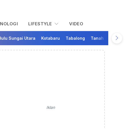
KNOLOGI
LIFESTYLE
VIDEO
Hulu Sungai Utara
Kotabaru
Tabalong
Tanah Bumbu
Ta
Iklan