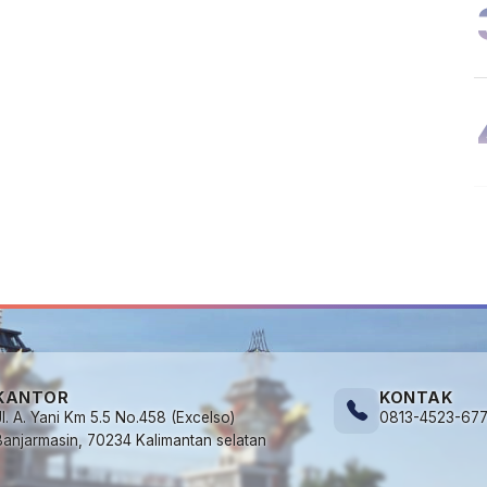
KANTOR
KONTAK
Jl. A. Yani Km 5.5 No.458 (Excelso)
0813-4523-67
Banjarmasin, 70234 Kalimantan selatan