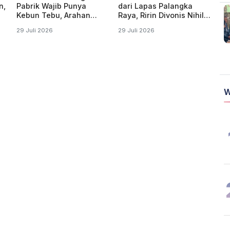
n,
Pabrik Wajib Punya
dari Lapas Palangka
Kebun Tebu, Arahan
Raya, Ririn Divonis Nihil
Presiden Produksi Gula
di Pengadilan
29 Juli 2026
29 Juli 2026
Digenjot
W