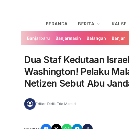
BERANDA
BERITA
KALSE
Banjarbaru
Banjarmasin
Balangan
Banjar
Dua Staf Kedutaan Israe
Washington! Pelaku Mal
Netizen Sebut Abu Jand
Editor: Didik Trio Marsidi
Bagikan: