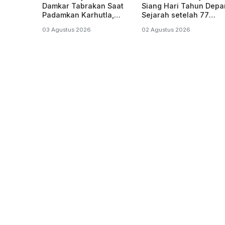
Damkar Tabrakan Saat
Siang Hari Tahun Depa
Padamkan Karhutla,
Sejarah setelah 77
Jatuh Lalu Meledak
Tahun
03 Agustus 2026
02 Agustus 2026