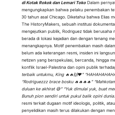
di Kotak Rokok dan Lemari Toko
Dalam pernyata
mengungkapkan bahwa pelaku penembakan telah 
30 tahun asal Chicago. Diketahui bahwa Elias m
The HistoryMakers, sebuah institusi dokumentas
mengejutkan publik, Rodriguez tidak berusaha me
berada di lokasi kejadian dan dengan tenang me
menangkapnya. Motif penembakan masih dalam p
belum ada keterangan resmi, insiden ini langsu
netizen yang berspekulasi, bercanda, hingga men
konflik Israel-Palestina dan opini publik terhad
terbaik untukmu, King 🔥🔥🙌❤️”
“HAHAHAHAHA A
“Rodriguezzz brace bosku 🔥🔥🔥🔥”
“Mahkotam
duluan ke akhirat 😅”
“Yuk dimulai yuk, buat me
Bunuh pion sendiri untuk pukul balik opini dunia.
resmi terkait dugaan motif ideologis, politik, 
penyelidikan masih terus dilakukan dengan meng