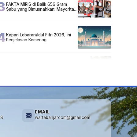
3
FAKTA MIRIS di Balik 656 Gram
Sabu yang Dimusnahkan: Mayoritas
Pelaku Hidup Susah, Ada Juga
Sarjana!
4
Kapan Lebaran/Idul Fitri 2026, ini
Penjelasan Kemenag
5
Cuma di Tabalong! Mudik Bisa
Santai Naik Bus, Motor & Mobil
Diantar Pakai Towing
EMAIL
78
wartabanjarcom@gmail.com