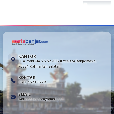
5
Kapan Lebaran/Idul Fitri 2026, ini
Penjelasan Kemenag
KANTOR
Jl. A. Yani Km 5.5 No.458 (Excelso) Banjarmasin,
70234 Kalimantan selatan
KONTAK
0813-4523-6778
EMAIL
wartabanjarcom@gmail.com