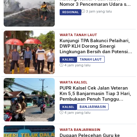
Nomor 3 Pencemaran Udara se-
Indonesia
3 jam yang lalu
REGIONAL
WARTA TANAH LAUT
Kunjungi TPA Bakunci Pelaihari,
DWP KLH Dorong Sinergi
Lingkungan Bersih dan Potensi
Wisata Tanah Laut
TANAH LAUT
KALSEL
4 jam yang lalu
WARTA KALSEL
PUPR Kalsel Cek Jalan Veteran
Km 5,5 Banjarmasin Tiap 3 Hari,
Pembukaan Penuh Tunggu
Pantauan
BANJARMASIN
KALSEL
4 jam yang lalu
WARTA BANJARMASIN
Dugaan Pelecehan Guru ke