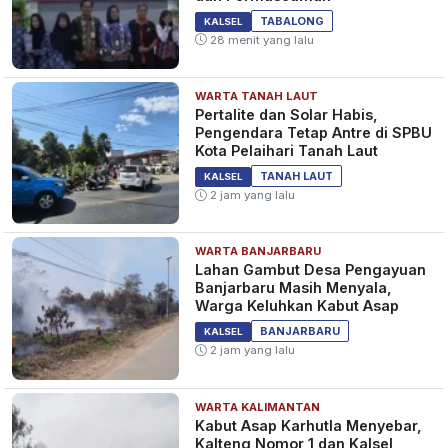
TABALONG
KALSEL
28 menit yang lalu
WARTA TANAH LAUT
​Pertalite dan Solar Habis,
Pengendara Tetap Antre di SPBU
Kota Pelaihari Tanah Laut
TANAH LAUT
KALSEL
2 jam yang lalu
WARTA BANJARBARU
Lahan Gambut Desa Pengayuan
Banjarbaru Masih Menyala,
Warga Keluhkan Kabut Asap
BANJARBARU
KALSEL
2 jam yang lalu
WARTA KALIMANTAN
Kabut Asap Karhutla Menyebar,
Kalteng Nomor 1 dan Kalsel