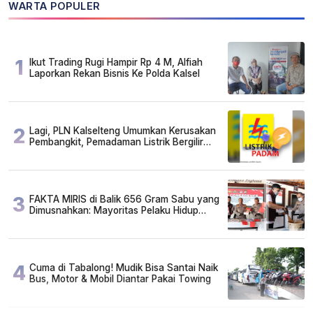
WARTA POPULER
1
Ikut Trading Rugi Hampir Rp 4 M, Alfiah
Laporkan Rekan Bisnis Ke Polda Kalsel
2
Lagi, PLN Kalselteng Umumkan Kerusakan
Pembangkit, Pemadaman Listrik Bergilir
Diperpanjang?
3
FAKTA MIRIS di Balik 656 Gram Sabu yang
Dimusnahkan: Mayoritas Pelaku Hidup
Susah, Ada Juga Sarjana!
4
Cuma di Tabalong! Mudik Bisa Santai Naik
Bus, Motor & Mobil Diantar Pakai Towing