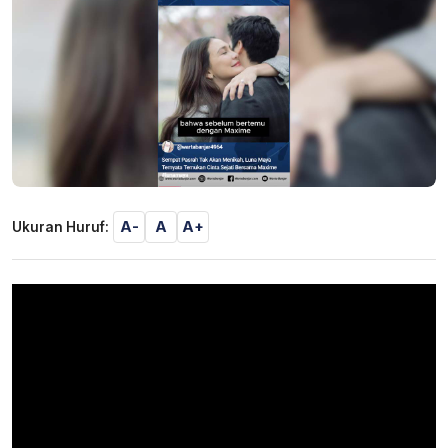
A-
A
A+
Ukuran Huruf: