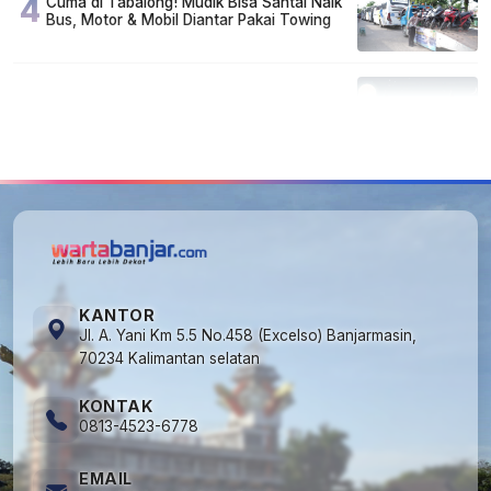
4
Cuma di Tabalong! Mudik Bisa Santai Naik
Bus, Motor & Mobil Diantar Pakai Towing
5
Kapan Lebaran/Idul Fitri 2026, ini
Penjelasan Kemenag
KANTOR
Jl. A. Yani Km 5.5 No.458 (Excelso) Banjarmasin,
70234 Kalimantan selatan
KONTAK
0813-4523-6778
EMAIL