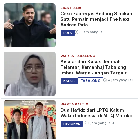
LIGA ITALIA
Cesc Fabregas Sedang Siapkan
Satu Pemain menjadi The Next
Andrea Pirlo
3 jam yang lalu
BOLA
WARTA TABALONG
Belajar dari Kasus Jemaah
Telantar, Kemenhaj Tabalong
Imbau Warga Jangan Tergiur
Umrah Murah
4 jam yang lalu
TABALONG
KALSEL
WARTA KALTIM
Dua Hafidz dari LPTQ Kaltim
Wakili Indonesia di MTQ Maroko
4 jam yang lalu
REGIONAL