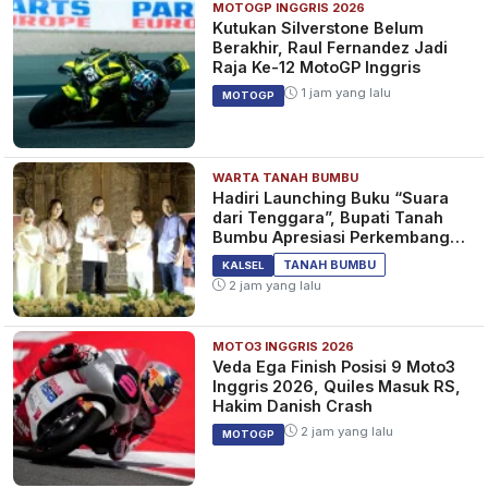
MOTOGP INGGRIS 2026
Kutukan Silverstone Belum
Berakhir, Raul Fernandez Jadi
Raja Ke-12 MotoGP Inggris
1 jam yang lalu
MOTOGP
WARTA TANAH BUMBU
Hadiri Launching Buku “Suara
dari Tenggara”, Bupati Tanah
Bumbu Apresiasi Perkembangan
Literasi di Bumi Bersujud
TANAH BUMBU
KALSEL
2 jam yang lalu
MOTO3 INGGRIS 2026
Veda Ega Finish Posisi 9 Moto3
Inggris 2026, Quiles Masuk RS,
Hakim Danish Crash
2 jam yang lalu
MOTOGP