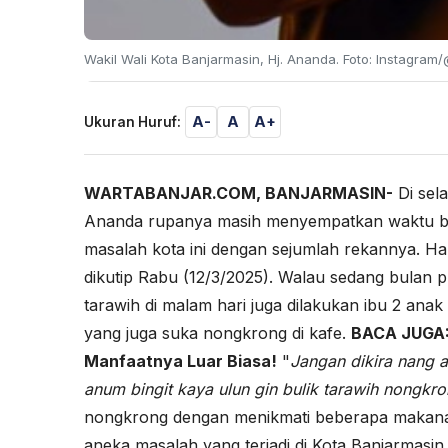
Wakil Wali Kota Banjarmasin, Hj. Ananda. Foto: Instagram
A-
A
A+
Ukuran Huruf:
WARTABANJAR.COM, BANJARMASIN-
Di sela
Ananda rupanya masih menyempatkan waktu ber
masalah kota ini dengan sejumlah rekannya. Hal 
dikutip Rabu (12/3/2025). Walau sedang bulan
tarawih di malam hari juga dilakukan ibu 2 anak
yang juga suka nongkrong di kafe.
BACA JUGA
Manfaatnya Luar Biasa!
"
Jangan dikira nang 
anum bingit kaya ulun gin bulik tarawih nongkro
nongkrong dengan menikmati beberapa makana
aneka masalah yang terjadi di Kota Banjarmasin