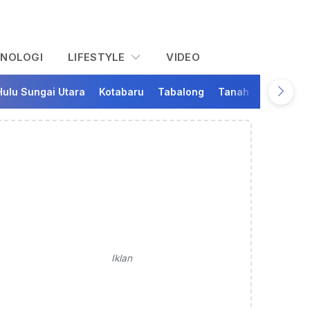
KNOLOGI
LIFESTYLE
VIDEO
Hulu Sungai Utara
Kotabaru
Tabalong
Tanah Bumbu
Ta
Iklan