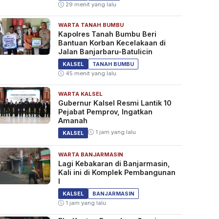
29 menit yang lalu
WARTA TANAH BUMBU
Kapolres Tanah Bumbu Beri
Bantuan Korban Kecelakaan di
Jalan Banjarbaru-Batulicin
KALSEL
TANAH BUMBU
45 menit yang lalu
WARTA KALSEL
Gubernur Kalsel Resmi Lantik 10
Pejabat Pemprov, Ingatkan
Amanah
1 jam yang lalu
KALSEL
WARTA BANJARMASIN
Lagi Kebakaran di Banjarmasin,
Kali ini di Komplek Pembangunan
I
KALSEL
BANJARMASIN
1 jam yang lalu