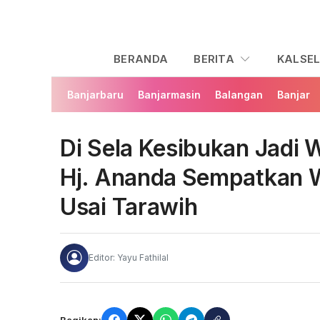
BERANDA
BERITA
KALSE
Banjarbaru
Banjarmasin
Balangan
Banjar
Di Sela Kesibukan Jadi W
Hj. Ananda Sempatkan W
Usai Tarawih
Editor: Yayu Fathilal
Bagikan: