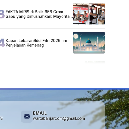
3
FAKTA MIRIS di Balik 656 Gram
Sabu yang Dimusnahkan: Mayoritas
Pelaku Hidup Susah, Ada Juga
Sarjana!
4
Kapan Lebaran/Idul Fitri 2026, ini
Penjelasan Kemenag
5
Cuma di Tabalong! Mudik Bisa
Santai Naik Bus, Motor & Mobil
Diantar Pakai Towing
EMAIL
78
wartabanjarcom@gmail.com