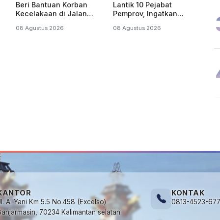
Beri Bantuan Korban
Lantik 10 Pejabat
Kecelakaan di Jalan
Pemprov, Ingatkan
was
Banjarbaru-Batulicin
Amanah
08 Agustus 2026
08 Agustus 2026
KANTOR
KONTAK
Jl. A. Yani Km 5.5 No.458 (Excelso)
0813-4523-67
Banjarmasin, 70234 Kalimantan selatan