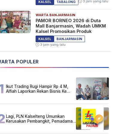
3 jam yang lalu
KALSEL
TABALONG
WARTA BANJARMASIN
PAMOR BORNEO 2026 di Duta
Mall Banjarmasin, Wadah UMKM
Kalsel Promosikan Produk
KALSEL
BANJARMASIN
3 jam yang lalu
ARTA POPULER
1
Ikut Trading Rugi Hampir Rp 4 M,
Alfiah Laporkan Rekan Bisnis Ke
Polda Kalsel
2
Lagi, PLN Kalselteng Umumkan
Kerusakan Pembangkit, Pemadaman
Listrik Bergilir Diperpanjang?