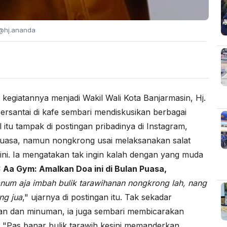
/@hj.ananda
 kegiatannya menjadi Wakil Wali Kota Banjarmasin, Hj.
santai di kafe sembari mendiskusikan berbagai
itu tampak di postingan pribadinya di Instagram,
 puasa, namun nongkrong usai melaksanakan salat
 ini. Ia mengatakan tak ingin kalah dengan yang muda
:
Aa Gym: Amalkan Doa ini di Bulan Puasa,
anum aja imbah bulik tarawihanan nongkrong lah, nang
ng jua
," ujarnya di postingan itu. Tak sekadar
n dan minuman, ia juga sembari membicarakan
. "Pas banar bulik tarawih kesini memanderkan