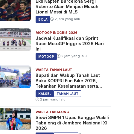
Eks Kapten Barcelona Sergi
Roberto Akan Menjadi Musuh
Lionel Messi di MLS
2 jam yang lalu
BOLA
MOTOGP INGGRIS 2026
Jadwal Kualifikasi dan Sprint
Race MotoGP Inggris 2026 Hari
Ini
2 jam yang lalu
MOTOGP
WARTA TANAH LAUT
Bupati dan Wabup Tanah Laut
Buka KORPRI Fun Bike 2026,
Tekankan Keselamatan serta
Kebersamaan
KALSEL
TANAH LAUT
2 jam yang lalu
WARTA TABALONG
Siswi SMPN 1 Upau Bangga Wakili
Tabalong di Jambore Nasional XII
2026