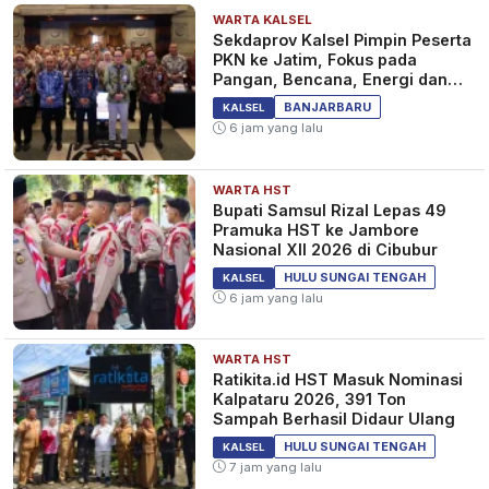
WARTA KALSEL
Sekdaprov Kalsel Pimpin Peserta
PKN ke Jatim, Fokus pada
Pangan, Bencana, Energi dan
Ekonomi
BANJARBARU
KALSEL
6 jam yang lalu
WARTA HST
Bupati Samsul Rizal Lepas 49
Pramuka HST ke Jambore
Nasional XII 2026 di Cibubur
HULU SUNGAI TENGAH
KALSEL
6 jam yang lalu
WARTA HST
Ratikita.id HST Masuk Nominasi
Kalpataru 2026, 391 Ton
Sampah Berhasil Didaur Ulang
HULU SUNGAI TENGAH
KALSEL
7 jam yang lalu