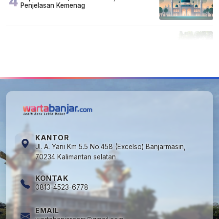
4
Penjelasan Kemenag
5
Cuma di Tabalong! Mudik Bisa Santai Naik
Bus, Motor & Mobil Diantar Pakai Towing
KANTOR
Jl. A. Yani Km 5.5 No.458 (Excelso) Banjarmasin,
70234 Kalimantan selatan
KONTAK
0813-4523-6778
EMAIL