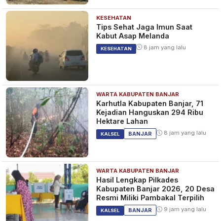
KESEHATAN
Tips Sehat Jaga Imun Saat
Kabut Asap Melanda
8 jam yang lalu
KESEHATAN
WARTA KABUPATEN BANJAR
Karhutla Kabupaten Banjar, 71
Kejadian Hanguskan 294 Ribu
Hektare Lahan
8 jam yang lalu
BANJAR
KALSEL
WARTA KABUPATEN BANJAR
Hasil Lengkap Pilkades
Kabupaten Banjar 2026, 20 Desa
Resmi Miliki Pambakal Terpilih
9 jam yang lalu
BANJAR
KALSEL