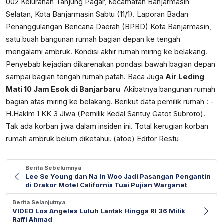
002 Kelurahan Tanjung Pagar, Kecamatan Banjarmasin
Selatan, Kota Banjarmasin Sabtu (11/1). Laporan Badan
Penanggulangan Bencana Daerah (BPBD) Kota Banjarmasin,
satu buah bangunan rumah bagian depan ke tengah
mengalami ambruk. Kondisi akhir rumah miring ke belakang.
Penyebab kejadian dikarenakan pondasi bawah bagian depan
sampai bagian tengah rumah patah. Baca Juga
Air Leding
Mati 10 Jam Esok di Banjarbaru
Akibatnya bangunan rumah
bagian atas miring ke belakang. Berikut data pemilik rumah : -
H.Hakim 1 KK 3 Jiwa (Pemilik Kedai Santuy Gatot Subroto).
Tak ada korban jiwa dalam insiden ini. Total kerugian korban
rumah ambruk belum diketahui. (atoe) Editor Restu
Berita Sebelumnya
Lee Se Young dan Na In Woo Jadi Pasangan Pengantin
di Drakor Motel California Tuai Pujian Warganet
Berita Selanjutnya
VIDEO Los Angeles Luluh Lantak Hingga RI 36 Milik
Raffi Ahmad