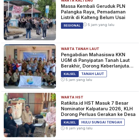
WARTA KALTENG
Massa Kembali Geruduk PLN
Palangka Raya, Pemadaman
Listrik di Kalteng Belum Usai
5 jam yang lalu
REGIONAL
WARTA TANAH LAUT
Pengabdian Mahasiswa KKN
UGM di Panyipatan Tanah Laut
Berakhir, Dorong Keberlanjutan
Program Masyarakat
TANAH LAUT
KALSEL
5 jam yang lalu
WARTA HST
Ratikita.id HST Masuk 7 Besar
Nominator Kalpataru 2026, KLH
Dorong Perluas Gerakan ke Desa
HULU SUNGAI TENGAH
KALSEL
6 jam yang lalu