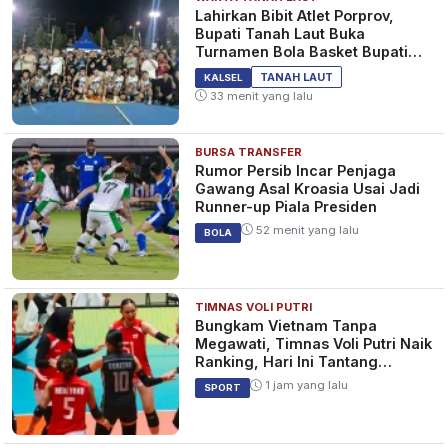
Lahirkan Bibit Atlet Porprov,
Bupati Tanah Laut Buka
Turnamen Bola Basket Bupati
Cup 2026
TANAH LAUT
KALSEL
33 menit yang lalu
BURSA TRANSFER
Rumor Persib Incar Penjaga
Gawang Asal Kroasia Usai Jadi
Runner-up Piala Presiden
52 menit yang lalu
BOLA
TIMNAS VOLI PUTRI
Bungkam Vietnam Tanpa
Megawati, Timnas Voli Putri Naik
Ranking, Hari Ini Tantang
Thailand
1 jam yang lalu
SPORT