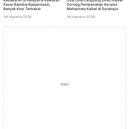
Kebakaran di Kelayan B Kawasan
Usai Lihat Langsung DPRD Kalsel
Pasar Baimbai Banjarmasin,
Dorong Pembenahan Asrama
Banyak Kios Terbakar
Mahasiswa Kalsel di Surabaya
08 Agustus 2026
08 Agustus 2026
Iklan