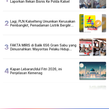
Laporkan Rekan Bisnis Ke Polda Kalsel
2
Lagi, PLN Kalselteng Umumkan Kerusakan
Pembangkit, Pemadaman Listrik Bergilir
Diperpanjang?
3
FAKTA MIRIS di Balik 656 Gram Sabu yang
Dimusnahkan: Mayoritas Pelaku Hidup
Susah, Ada Juga Sarjana!
4
Kapan Lebaran/Idul Fitri 2026, ini
Penjelasan Kemenag
5
Cuma di Tabalong! Mudik Bisa Santai Naik
Bus, Motor & Mobil Diantar Pakai Towing