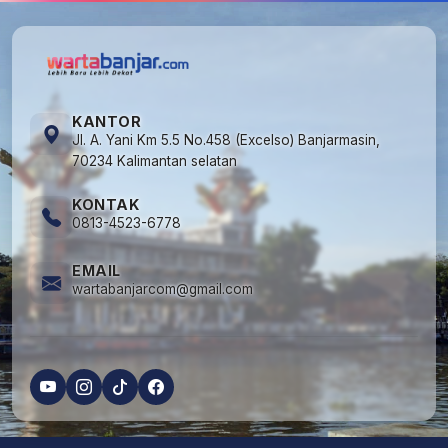
KANTOR
Jl. A. Yani Km 5.5 No.458 (Excelso) Banjarmasin,
70234 Kalimantan selatan
KONTAK
0813-4523-6778
EMAIL
wartabanjarcom@gmail.com