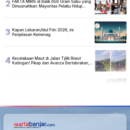
2
FAKTA MIRIS di Balik 656 Gram Sabu yang
Dimusnahkan: Mayoritas Pelaku Hidup
Susah, Ada Juga Sarjana!
3
Kapan Lebaran/Idul Fitri 2026, ini
Penjelasan Kemenag
4
Kecelakaan Maut di Jalan Tjilik Riwut
Katingan! Pikap dan Avanza Bertabrakan,
Korban Luka Parah
5
Cuma di Tabalong! Mudik Bisa Santai Naik
Bus, Motor & Mobil Diantar Pakai Towing