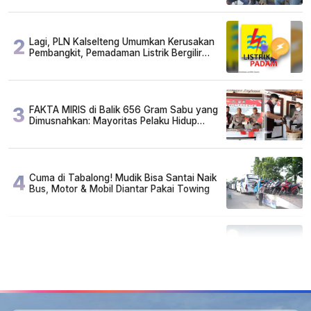
2
Lagi, PLN Kalselteng Umumkan Kerusakan
Pembangkit, Pemadaman Listrik Bergilir
Diperpanjang?
3
FAKTA MIRIS di Balik 656 Gram Sabu yang
Dimusnahkan: Mayoritas Pelaku Hidup
Susah, Ada Juga Sarjana!
4
Cuma di Tabalong! Mudik Bisa Santai Naik
Bus, Motor & Mobil Diantar Pakai Towing
5
Kapan Lebaran/Idul Fitri 2026, ini
Penjelasan Kemenag