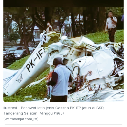
Ilustrasi - Pesawat latih jenis Cessna PK-IFP jatuh di BSD,
Tangerang Selatan, Minggu (19/5).
(Wartabanjar.com_ist)