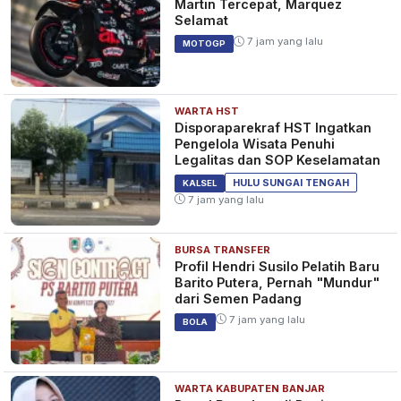
Martin Tercepat, Marquez
Selamat
7 jam yang lalu
MOTOGP
WARTA HST
Disporaparekraf HST Ingatkan
Pengelola Wisata Penuhi
Legalitas dan SOP Keselamatan
HULU SUNGAI TENGAH
KALSEL
7 jam yang lalu
BURSA TRANSFER
Profil Hendri Susilo Pelatih Baru
Barito Putera, Pernah "Mundur"
dari Semen Padang
7 jam yang lalu
BOLA
WARTA KABUPATEN BANJAR