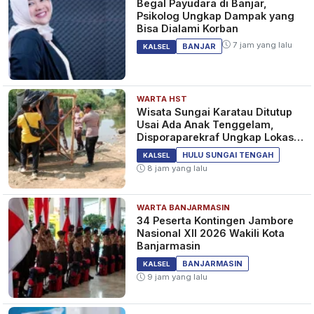
Begal Payudara di Banjar,
Psikolog Ungkap Dampak yang
Bisa Dialami Korban
7 jam yang lalu
BANJAR
KALSEL
WARTA HST
Wisata Sungai Karatau Ditutup
Usai Ada Anak Tenggelam,
Disporaparekraf Ungkap Lokasi
Belum Berizin
HULU SUNGAI TENGAH
KALSEL
8 jam yang lalu
WARTA BANJARMASIN
34 Peserta Kontingen Jambore
Nasional XII 2026 Wakili Kota
Banjarmasin
BANJARMASIN
KALSEL
9 jam yang lalu