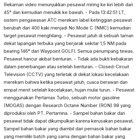
Rekaman video menunjukkan pesawat miring ke kiri lebih dari
45° dan kemudian menukik ke bawah. - Pada 13:42:51 LT,
sistem pengawasan ATC merekam label ketinggian pesawat
berubah dari 400 kaki menjadi No Mode C (NMC) kemudian
target pesawat menghilang. - Pesawat jatuh di sebuah taman
dekat lapangan terbuka yang berjarak sekitar 1,5 NM pada
bearing 146° dari Waypoint GOLFI. Semua penumpang tewas.
Pesawat hancur akibat benturan. - Tidak ada bukti kebakaran
dalam penerbangan atau setelah benturan. - Closed-Circuit
Television (CCTV) yang terletak di dekat lokasi kecelakaan
merekam bahwa ketika pesawat jatuh, cuaca berawan dan
empat menit setelah kecelakaan, hujan mulai turun. - Pesawat
menggunakan Pertamax Turbo, sebuah motor gasoline
(MOGAS) dengan Research Octane Number (RON) 98 yang
diproduksi oleh PT. Pertamina. - Sampel bahan bakar dari
pesawat tidak dapat dikumpulkan karena kerusakan pesawat.
Sampel bahan bakar yang diambil dari pemasok bahan bakar
yang memiliki batch yang sama dengan bahan bakar yang