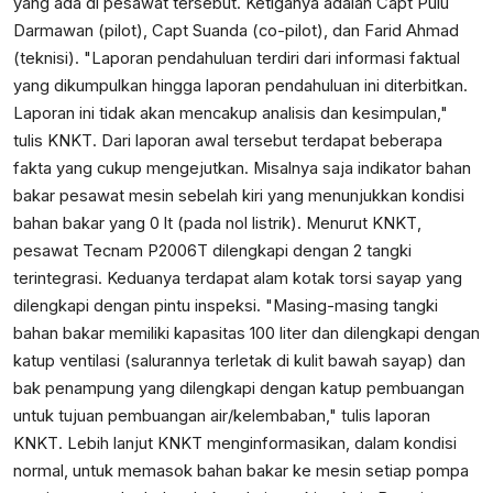
yang ada di pesawat tersebut. Ketiganya adalah Capt Pulu
Darmawan (pilot), Capt Suanda (co-pilot), dan Farid Ahmad
(teknisi). "Laporan pendahuluan terdiri dari informasi faktual
yang dikumpulkan hingga laporan pendahuluan ini diterbitkan.
Laporan ini tidak akan mencakup analisis dan kesimpulan,"
tulis KNKT. Dari laporan awal tersebut terdapat beberapa
fakta yang cukup mengejutkan. Misalnya saja indikator bahan
bakar pesawat mesin sebelah kiri yang menunjukkan kondisi
bahan bakar yang 0 lt (pada nol listrik). Menurut KNKT,
pesawat Tecnam P2006T dilengkapi dengan 2 tangki
terintegrasi. Keduanya terdapat alam kotak torsi sayap yang
dilengkapi dengan pintu inspeksi. "Masing-masing tangki
bahan bakar memiliki kapasitas 100 liter dan dilengkapi dengan
katup ventilasi (salurannya terletak di kulit bawah sayap) dan
bak penampung yang dilengkapi dengan katup pembuangan
untuk tujuan pembuangan air/kelembaban," tulis laporan
KNKT. Lebih lanjut KNKT menginformasikan, dalam kondisi
normal, untuk memasok bahan bakar ke mesin setiap pompa