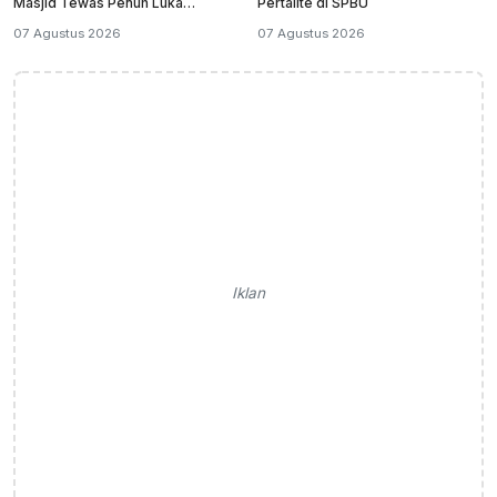
Masjid Tewas Penuh Luka
Pertalite di SPBU
Sabetan Samurai
07 Agustus 2026
07 Agustus 2026
Iklan