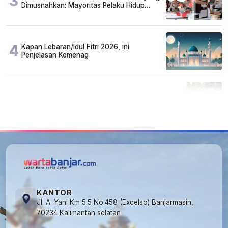
3
Dimusnahkan: Mayoritas Pelaku Hidup
Susah, Ada Juga Sarjana!
4
Kapan Lebaran/Idul Fitri 2026, ini
Penjelasan Kemenag
5
Cuma di Tabalong! Mudik Bisa Santai Naik
Bus, Motor & Mobil Diantar Pakai Towing
KANTOR
Jl. A. Yani Km 5.5 No.458 (Excelso) Banjarmasin,
70234 Kalimantan selatan