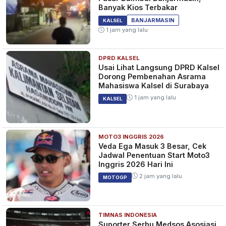
Banyak Kios Terbakar
BANJARMASIN
KALSEL
1 jam yang lalu
DPRD KALSEL
Usai Lihat Langsung DPRD Kalsel
Dorong Pembenahan Asrama
Mahasiswa Kalsel di Surabaya
1 jam yang lalu
KALSEL
MOTO3 INGGRIS 2026
Veda Ega Masuk 3 Besar, Cek
Jadwal Penentuan Start Moto3
Inggris 2026 Hari Ini
2 jam yang lalu
MOTOGP
TIMNAS INDONESIA
Suporter Serbu Medsos Asosiasi