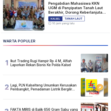
Pengabdian Mahasiswa KKN
UGM di Panyipatan Tanah Laut
Berakhir, Dorong Keberlanjutan
Program Masyarakat
TANAH LAUT
KALSEL
10 jam yang lalu
WARTA POPULER
1
Ikut Trading Rugi Hampir Rp 4 M, Alfiah
Laporkan Rekan Bisnis Ke Polda Kalsel
2
Lagi, PLN Kalselteng Umumkan Kerusakan
Pembangkit, Pemadaman Listrik Bergilir
Diperpanjang?
FAKTA MIRIS di Balik 656 Gram Sabu yang