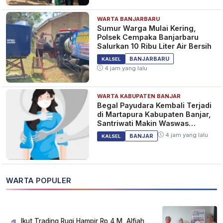
WARTA BANJARBARU
Sumur Warga Mulai Kering,
Polsek Cempaka Banjarbaru
Salurkan 10 Ribu Liter Air Bersih
BANJARBARU
KALSEL
4 jam yang lalu
WARTA KABUPATEN BANJAR
Begal Payudara Kembali Terjadi
di Martapura Kabupaten Banjar,
Santriwati Makin Waswas
Melintas
4 jam yang lalu
BANJAR
KALSEL
WARTA POPULER
Ikut Trading Rugi Hampir Rp 4 M, Alfiah