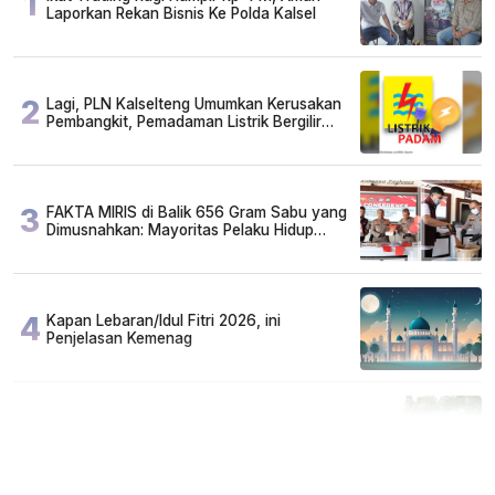
1
Laporkan Rekan Bisnis Ke Polda Kalsel
2
Lagi, PLN Kalselteng Umumkan Kerusakan
Pembangkit, Pemadaman Listrik Bergilir
Diperpanjang?
3
FAKTA MIRIS di Balik 656 Gram Sabu yang
Dimusnahkan: Mayoritas Pelaku Hidup
Susah, Ada Juga Sarjana!
4
Kapan Lebaran/Idul Fitri 2026, ini
Penjelasan Kemenag
5
Cuma di Tabalong! Mudik Bisa Santai Naik
Bus, Motor & Mobil Diantar Pakai Towing