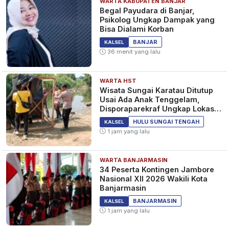
WARTA KABUPATEN BANJAR
Begal Payudara di Banjar,
Psikolog Ungkap Dampak yang
Bisa Dialami Korban
BANJAR
KALSEL
36 menit yang lalu
WARTA HST
Wisata Sungai Karatau Ditutup
Usai Ada Anak Tenggelam,
Disporaparekraf Ungkap Lokasi
Belum Berizin
HULU SUNGAI TENGAH
KALSEL
1 jam yang lalu
WARTA BANJARMASIN
34 Peserta Kontingen Jambore
Nasional XII 2026 Wakili Kota
Banjarmasin
BANJARMASIN
KALSEL
1 jam yang lalu