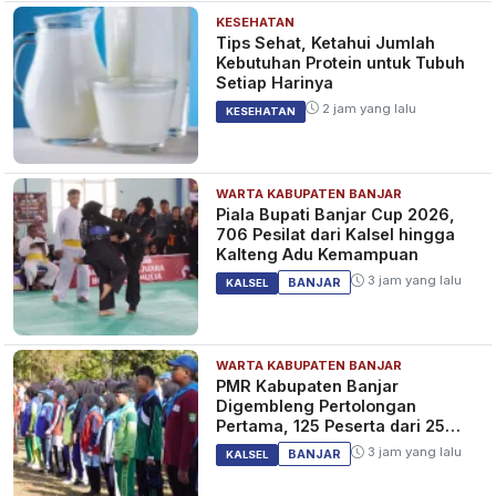
KESEHATAN
Tips Sehat, Ketahui Jumlah
Kebutuhan Protein untuk Tubuh
Setiap Harinya
2 jam yang lalu
KESEHATAN
WARTA KABUPATEN BANJAR
Piala Bupati Banjar Cup 2026,
706 Pesilat dari Kalsel hingga
Kalteng Adu Kemampuan
3 jam yang lalu
BANJAR
KALSEL
WARTA KABUPATEN BANJAR
PMR Kabupaten Banjar
Digembleng Pertolongan
Pertama, 125 Peserta dari 25
Sekolah
3 jam yang lalu
BANJAR
KALSEL