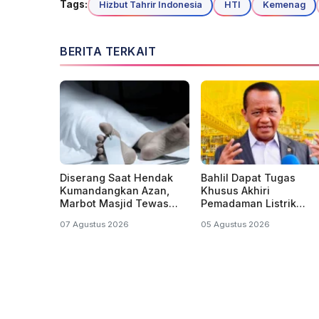
Tags:
Hizbut Tahrir Indonesia
HTI
Kemenag
BERITA TERKAIT
Diserang Saat Hendak
Bahlil Dapat Tugas
Kumandangkan Azan,
Khusus Akhiri
Marbot Masjid Tewas
Pemadaman Listrik
Penuh Luka Sabetan
Bergilir di Kalsel dan
07 Agustus 2026
05 Agustus 2026
Samurai
Kalteng