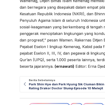
Wamenag, Ditjen Bimas Islam Kemenag memilik
dan bernegara yang disepakati dalam empat pi
Kesatuan Republik Indonesia (NKRI), dan Bhin
Penyuluh Agama Islam di seluruh Indonesia u
sosial-keagamaan yang berkembang di tengah m
penggerak menciptakan lingkungan yang kondus
dan progresif,” pesan Wamen. Rakernas Ditjen Bi
Pejabat Eselon I lingkup Kemenag, Kabid pada f
pejabat Eselon II, III, IV, dan pegawai di ling
Qur’an (UPQ), serta 1.000 peserta lainnya, ter
beserta jajarannya.
(ernawati)
Editor: Erna Djed
Berita Sebelumnya
Park Shin Hye dan Park Hyung Sik Ciuman Bikin
Rating Drakor Doctor Slump Episode 10 Melejit