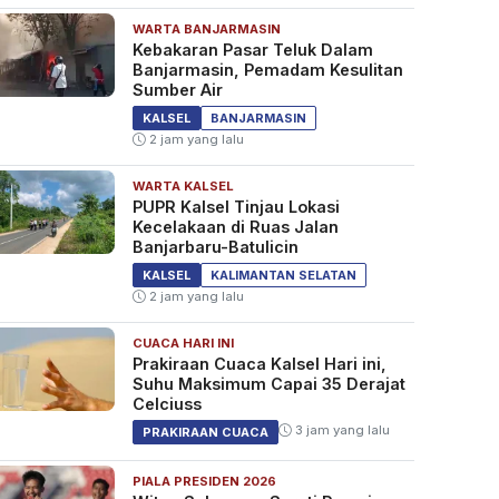
WARTA BANJARMASIN
Kebakaran Pasar Teluk Dalam
Banjarmasin, Pemadam Kesulitan
Sumber Air
KALSEL
BANJARMASIN
2 jam yang lalu
WARTA KALSEL
PUPR Kalsel Tinjau Lokasi
Kecelakaan di Ruas Jalan
Banjarbaru-Batulicin
KALSEL
KALIMANTAN SELATAN
2 jam yang lalu
CUACA HARI INI
Prakiraan Cuaca Kalsel Hari ini,
Suhu Maksimum Capai 35 Derajat
Celciuss
3 jam yang lalu
PRAKIRAAN CUACA
PIALA PRESIDEN 2026