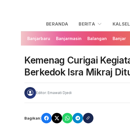
BERANDA
BERITA
KALSE
Banjarbaru
Banjarmasin
Balangan
Banjar
Kemenag Curigai Kegia
Berkedok Isra Mikraj Di
Editor: Ernawati Djedi
Bagikan: