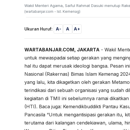
Wakil Menteri Agama, Saiful Rahmat Dasuki menutup Raker
(wartabanjar.com - Ist. Kemenag)
A-
A
A+
Ukuran Huruf:
WARTABANJAR.COM, JAKARTA
- Wakil Ment
untuk mewaspadai setiap gerakan yang mengingk
hal itu dapat merusak ideologi bangsa. Pesan 
Nasional (Rakernas) Bimas Islam Kemenag 2024,
yang lalu, kita dikagetkan oleh gerakan Metamor
terindikasi dari sebuah organisasi yang sudah d
kegiaitan di TMII ini sebelumnya ramai dikaitka
(HTI). Baca juga:
Kemendikbuddikti Pantau Kasu
Pancasila
“Untuk mengantisipasi gerakan itu, ki
terutama dari kalangan cendekiawan, ulama, hin