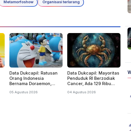
Metamorfoshow
Organisasi terlarang
W
Data Dukcapil: Ratusan
Data Dukcapil: Mayoritas
Orang Indonesia
Penduduk RI Berzodiak
Bernama Doraemon,
Cancer, Ada 129 Ribu
Nobita, Uzumaki, Naruto
Lahir di Tahun Kabisat
05 Agustus 2026
04 Agustus 2026