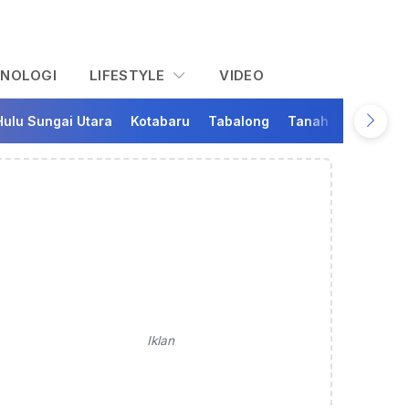
KNOLOGI
LIFESTYLE
VIDEO
Hulu Sungai Utara
Kotabaru
Tabalong
Tanah Bumbu
Ta
Iklan