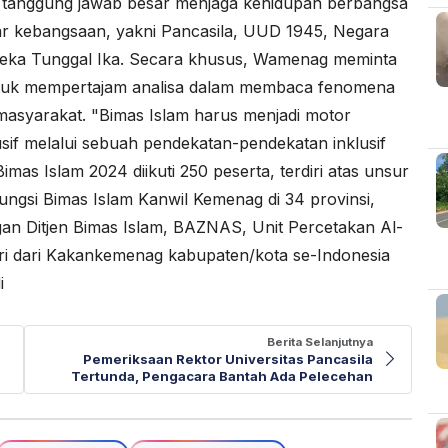
i tanggung jawab besar menjaga kehidupan berbangsa
lar kebangsaan, yakni Pancasila, UUD 1945, Negara
neka Tunggal Ika. Secara khusus, Wamenag meminta
ntuk mempertajam analisa dalam membaca fenomena
asyarakat. "Bimas Islam harus menjadi motor
if melalui sebuah pendekatan-pendekatan inklusif
mas Islam 2024 diikuti 250 peserta, terdiri atas unsur
ungsi Bimas Islam Kanwil Kemenag di 34 provinsi,
kungan Ditjen Bimas Islam, BAZNAS, Unit Percetakan Al-
diri dari Kakankemenag kabupaten/kota se-Indonesia
i
Berita Selanjutnya
Pemeriksaan Rektor Universitas Pancasila
Tertunda, Pengacara Bantah Ada Pelecehan