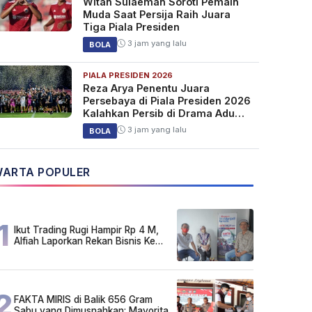
Witan Sulaeman Soroti Pemain
Muda Saat Persija Raih Juara
Tiga Piala Presiden
3 jam yang lalu
BOLA
PIALA PRESIDEN 2026
Reza Arya Penentu Juara
Persebaya di Piala Presiden 2026
Kalahkan Persib di Drama Adu
Penalti
3 jam yang lalu
BOLA
ARTA POPULER
1
Ikut Trading Rugi Hampir Rp 4 M,
Alfiah Laporkan Rekan Bisnis Ke
Polda Kalsel
2
FAKTA MIRIS di Balik 656 Gram
Sabu yang Dimusnahkan: Mayoritas