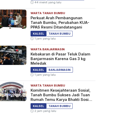
44 menit yang lalu
WARTA TANAH BUMBU
Perkuat Arah Pembangunan
Tanah Bumbu, Perubahan KUA-
PPAS Resmi Ditandatangani
KALSEL
TANAH BUMBU
1 jam yang lalu
WARTA BANJARMASIN
Kebakaran di Pasar Teluk Dalam
Banjarmasin Karena Gas 3 kg
Meledak
KALSEL
BANJARMASIN
1 jam yang lalu
WARTA TANAH BUMBU
Komitmen Kesejahteraan Sosial,
Tanah Bumbu Sukses Jadi Tuan
Rumah Temu Karya Bhakti Sosial
PSM Ke-23
KALSEL
TANAH BUMBU
2 jam yang lalu