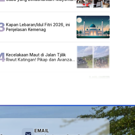
Pelaku Hidup Susah, Ada Juga
Sarjana!
3
Kapan Lebaran/Idul Fitri 2026, ini
Penjelasan Kemenag
4
Kecelakaan Maut di Jalan Tjilik
Riwut Katingan! Pikap dan Avanza
Bertabrakan, Korban Luka Parah
5
Cuma di Tabalong! Mudik Bisa
Santai Naik Bus, Motor & Mobil
Diantar Pakai Towing
EMAIL