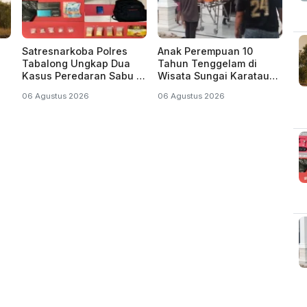
Satresnarkoba Polres
Anak Perempuan 10
Tabalong Ungkap Dua
Tahun Tenggelam di
Kasus Peredaran Sabu di
Wisata Sungai Karatau
Kecamatan Jaro, Dua
HST, Dinyatakan
06 Agustus 2026
06 Agustus 2026
Pelaku Diamankan
Meninggal Dunia