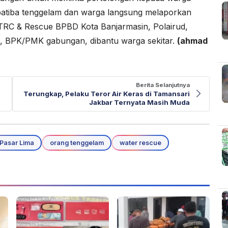
batiba tenggelam dan warga langsung melaporkan
in TRC & Rescue BPBD Kota Banjarmasin, Polairud,
, BPK/PMK gabungan, dibantu warga sekitar.
(ahmad
Berita Selanjutnya
Terungkap, Pelaku Teror Air Keras di Tamansari
Jakbar Ternyata Masih Muda
Pasar Lima
orang tenggelam
water rescue