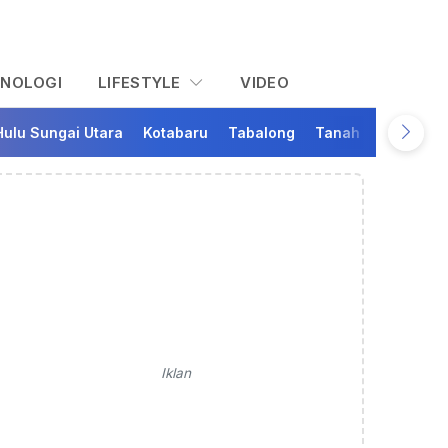
KNOLOGI
LIFESTYLE
VIDEO
Hulu Sungai Utara
Kotabaru
Tabalong
Tanah Bumbu
Ta
Iklan