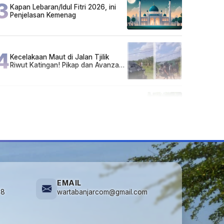
3
Kapan Lebaran/Idul Fitri 2026, ini
Penjelasan Kemenag
4
Kecelakaan Maut di Jalan Tjilik
Riwut Katingan! Pikap dan Avanza
Bertabrakan, Korban Luka Parah
5
Cuma di Tabalong! Mudik Bisa
Santai Naik Bus, Motor & Mobil
Diantar Pakai Towing
EMAIL
78
wartabanjarcom@gmail.com