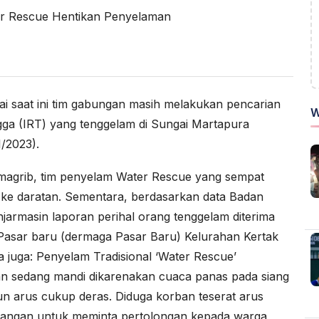
i saat ini tim gabungan masih melakukan pencarian
W
ngga (IRT) yang tenggelam di Sungai Martapura
/2023).
magrib, tim penyelam Water Rescue yang sempat
k ke daratan. Sementara, berdasarkan data Badan
rmasin laporan perihal orang tenggelam diterima
an Pasar baru (dermaga Pasar Baru) Kelurahan Kertak
a juga:
Penyelam Tradisional ‘Water Rescue’
an sedang mandi dikarenakan cuaca panas pada siang
amun arus cukup deras. Diduga korban teserat arus
tangan untuk meminta pertolongan kepada warga