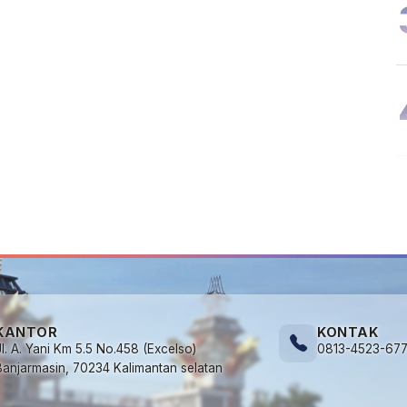
KANTOR
KONTAK
Jl. A. Yani Km 5.5 No.458 (Excelso)
0813-4523-67
Banjarmasin, 70234 Kalimantan selatan