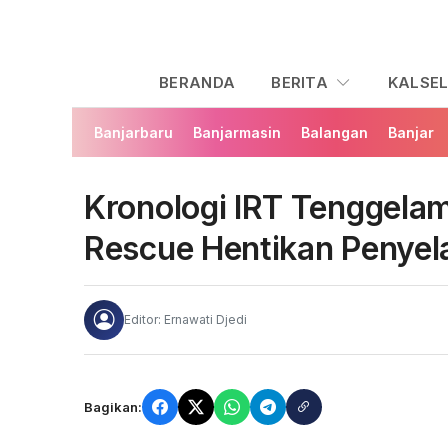
BERANDA
BERITA
KALSE
Banjarbaru
Banjarmasin
Balangan
Banjar
Kronologi IRT Tenggelam
Rescue Hentikan Penye
Editor: Ernawati Djedi
Bagikan: