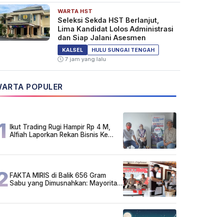
WARTA HST
Seleksi Sekda HST Berlanjut,
Lima Kandidat Lolos Administrasi
dan Siap Jalani Asesmen
KALSEL
HULU SUNGAI TENGAH
7 jam yang lalu
ARTA POPULER
1
Ikut Trading Rugi Hampir Rp 4 M,
Alfiah Laporkan Rekan Bisnis Ke
Polda Kalsel
2
FAKTA MIRIS di Balik 656 Gram
Sabu yang Dimusnahkan: Mayoritas
Pelaku Hidup Susah, Ada Juga
Sarjana!