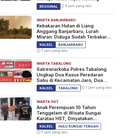
6 jam yang lalu
REGIONAL
WARTA BANJARBARU
Kebakaran Hutan di Liang
Anggang Banjarbaru, Lurah
Misran: Diduga Sudah Terbakar
Sejak Tadi Malam
KALSEL
BANJARBARU
7 jam yang lalu
WARTA TABALONG
Satresnarkoba Polres Tabalong
Ungkap Dua Kasus Peredaran
Sabu di Kecamatan Jaro, Dua
Pelaku Diamankan
7 jam yang lalu
KALSEL
TABALONG
WARTA HST
Anak Perempuan 10 Tahun
Tenggelam di Wisata Sungai
Karatau HST, Dinyatakan
Meninggal Dunia
KALSEL
HULU SUNGAI TENGAH
7 jam yang lalu