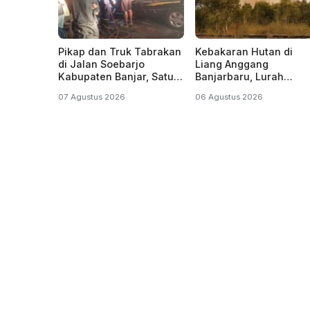
Pikap dan Truk Tabrakan
Kebakaran Hutan di
di Jalan Soebarjo
Liang Anggang
Kabupaten Banjar, Satu
Banjarbaru, Lurah
dari Dua Korban
Misran: Diduga Sudah
07 Agustus 2026
06 Agustus 2026
Dilaporkan Tewas
Terbakar Sejak Tadi
Malam