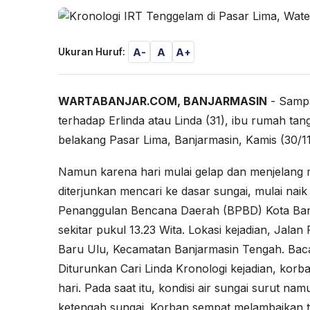
A-
A
A+
Ukuran Huruf:
WARTABANJAR.COM, BANJARMASIN
- Sampa
terhadap Erlinda atau Linda (31), ibu rumah ta
belakang Pasar Lima, Banjarmasin, Kamis (30/11
Namun karena hari mulai gelap dan menjelang 
diterjunkan mencari ke dasar sungai, mulai nai
Penanggulan Bencana Daerah (BPBD) Kota Banja
sekitar pukul 13.23 Wita. Lokasi kejadian, Jal
Baru Ulu, Kecamatan Banjarmasin Tengah. Bac
Diturunkan Cari Linda
Kronologi kejadian, korb
hari. Pada saat itu, kondisi air sungai surut n
ketengah sungai. Korban sempat melambaikan 