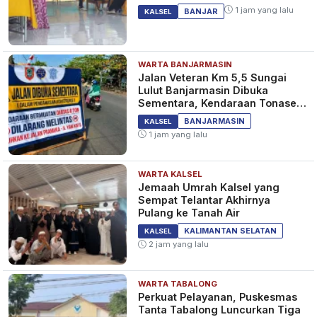
1 jam yang lalu
BANJAR
KALSEL
WARTA BANJARMASIN
Jalan Veteran Km 5,5 Sungai
Lulut Banjarmasin Dibuka
Sementara, Kendaraan Tonase
Besar Dilarang
BANJARMASIN
KALSEL
1 jam yang lalu
WARTA KALSEL
Jemaah Umrah Kalsel yang
Sempat Telantar Akhirnya
Pulang ke Tanah Air
KALIMANTAN SELATAN
KALSEL
2 jam yang lalu
WARTA TABALONG
Perkuat Pelayanan, Puskesmas
Tanta Tabalong Luncurkan Tiga