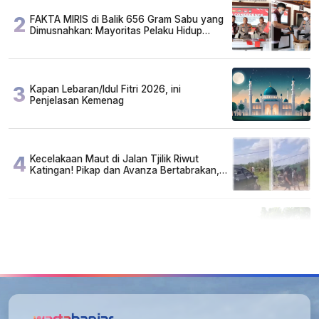
2
FAKTA MIRIS di Balik 656 Gram Sabu yang
Dimusnahkan: Mayoritas Pelaku Hidup
Susah, Ada Juga Sarjana!
3
Kapan Lebaran/Idul Fitri 2026, ini
Penjelasan Kemenag
4
Kecelakaan Maut di Jalan Tjilik Riwut
Katingan! Pikap dan Avanza Bertabrakan,
Korban Luka Parah
5
Cuma di Tabalong! Mudik Bisa Santai Naik
Bus, Motor & Mobil Diantar Pakai Towing