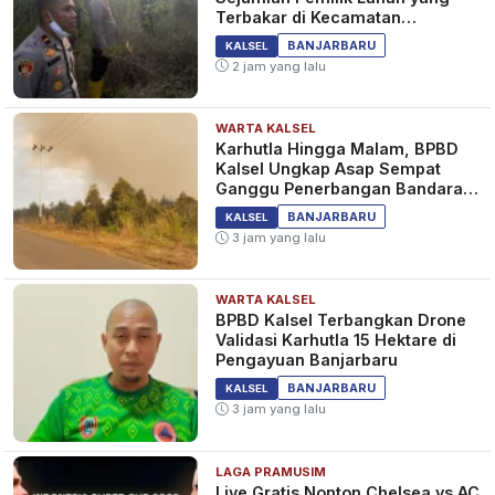
Terbakar di Kecamatan
Cempaka
BANJARBARU
KALSEL
2 jam yang lalu
WARTA KALSEL
Karhutla Hingga Malam, BPBD
Kalsel Ungkap Asap Sempat
Ganggu Penerbangan Bandara
Syamsudin Noor
BANJARBARU
KALSEL
3 jam yang lalu
WARTA KALSEL
BPBD Kalsel Terbangkan Drone
Validasi Karhutla 15 Hektare di
Pengayuan Banjarbaru
BANJARBARU
KALSEL
3 jam yang lalu
LAGA PRAMUSIM
Live Gratis Nonton Chelsea vs AC