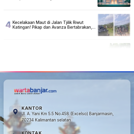
4
Kecelakaan Maut di Jalan Tjilik Riwut
Katingan! Pikap dan Avanza Bertabrakan,
Korban Luka Parah
5
Cuma di Tabalong! Mudik Bisa Santai Naik
Bus, Motor & Mobil Diantar Pakai Towing
KANTOR
Jl. A. Yani Km 5.5 No.458 (Excelso) Banjarmasin,
70234 Kalimantan selatan
KONTAK