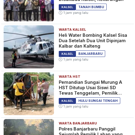
TANAH BUMBU
KALSEL
1 jam yang lalu
WARTA KALSEL
Heli Water Bombing Kalsel Sisa
Dua Setelah Dua Unit Dipinjam
Kalbar dan Kalteng
BANJARBARU
KALSEL
1 jam yang lalu
WARTA HST
Pemandian Sungai Murung A
HST Ditutup Usai Siswi SD
Tewas Tenggelam, Pemilik
Lahan Diperiksa Polisi
HULU SUNGAI TENGAH
KALSEL
1 jam yang lalu
WARTA BANJARBARU
Polres Banjarbaru Panggil
Sejumlah Pemilik Lahan yang