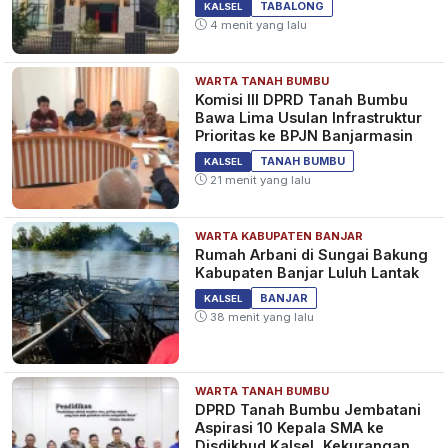
TABALONG
KALSEL
4 menit yang lalu
WARTA TANAH BUMBU
Komisi III DPRD Tanah Bumbu
Bawa Lima Usulan Infrastruktur
Prioritas ke BPJN Banjarmasin
TANAH BUMBU
KALSEL
21 menit yang lalu
WARTA KABUPATEN BANJAR
Rumah Arbani di Sungai Bakung
Kabupaten Banjar Luluh Lantak
BANJAR
KALSEL
38 menit yang lalu
WARTA TANAH BUMBU
DPRD Tanah Bumbu Jembatani
Aspirasi 10 Kepala SMA ke
Disdikbud Kalsel, Kekurangan