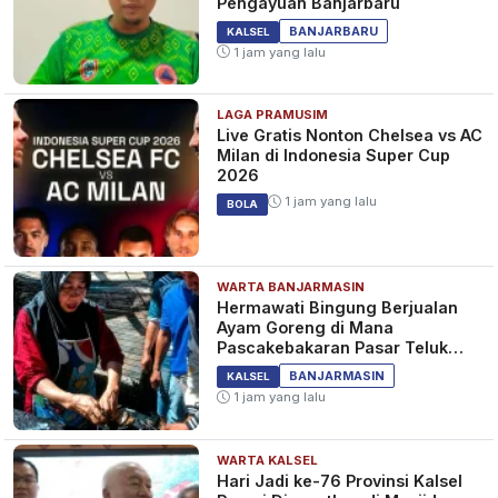
Pengayuan Banjarbaru
BANJARBARU
KALSEL
1 jam yang lalu
LAGA PRAMUSIM
Live Gratis Nonton Chelsea vs AC
Milan di Indonesia Super Cup
2026
1 jam yang lalu
BOLA
WARTA BANJARMASIN
Hermawati Bingung Berjualan
Ayam Goreng di Mana
Pascakebakaran Pasar Teluk
Dalam Banjarmasin
BANJARMASIN
KALSEL
1 jam yang lalu
WARTA KALSEL
Hari Jadi ke-76 Provinsi Kalsel