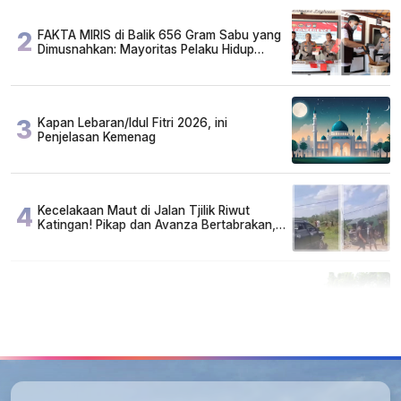
2
FAKTA MIRIS di Balik 656 Gram Sabu yang
Dimusnahkan: Mayoritas Pelaku Hidup
Susah, Ada Juga Sarjana!
3
Kapan Lebaran/Idul Fitri 2026, ini
Penjelasan Kemenag
4
Kecelakaan Maut di Jalan Tjilik Riwut
Katingan! Pikap dan Avanza Bertabrakan,
Korban Luka Parah
5
Cuma di Tabalong! Mudik Bisa Santai Naik
Bus, Motor & Mobil Diantar Pakai Towing