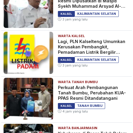
Resmi Dipusatkan di Masjid
Syekh Muhammad Arsyad Al-
Banjari
KALIMANTAN SELATAN
KALSEL
3 jam yang lalu
WARTA KALSEL
Lagi, PLN Kalselteng Umumkan
Kerusakan Pembangkit,
Pemadaman Listrik Bergilir
Diperpanjang?
KALIMANTAN SELATAN
KALSEL
3 jam yang lalu
WARTA TANAH BUMBU
Perkuat Arah Pembangunan
Tanah Bumbu, Perubahan KUA-
PPAS Resmi Ditandatangani
TANAH BUMBU
KALSEL
4 jam yang lalu
WARTA BANJARMASIN