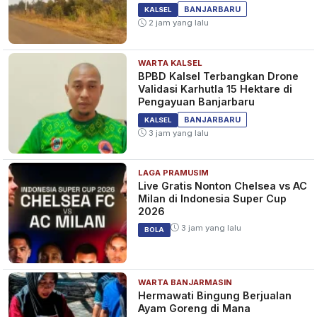
Syamsudin Noor
BANJARBARU
KALSEL
2 jam yang lalu
WARTA KALSEL
BPBD Kalsel Terbangkan Drone
Validasi Karhutla 15 Hektare di
Pengayuan Banjarbaru
BANJARBARU
KALSEL
3 jam yang lalu
LAGA PRAMUSIM
Live Gratis Nonton Chelsea vs AC
Milan di Indonesia Super Cup
2026
3 jam yang lalu
BOLA
WARTA BANJARMASIN
Hermawati Bingung Berjualan
Ayam Goreng di Mana