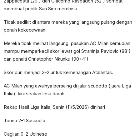
Zappacosta (29') dan Giacomo Raspadori (52') sempat
membuat publik San Siro membisu
Tidak sedikit di antara mereka yang langsung pulang dengan
penuh kekecewaan.
Mereka tidak melihat langsung, pasukan AC Milan kemudian
mampu memperkecil skor lewat gol Strahinja Pavlovic (88')
dan penalti Christopher Nkunku (90+4').
Skor pun menjadi 3-2 untuk kemenangan Atalantas.
AC Milan yang awalnya bersaing di jalur scudetto (juara Liga
Italia), kini seakan lesu darah.
Rekap Hasil Liga Italia, Senin (11/5/2026) dinihari
Torino 2-1 Sassuolo
Cagliari 0-2 Udinese