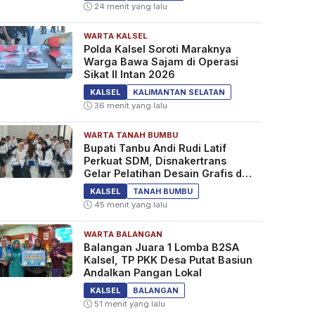
24 menit yang lalu
WARTA KALSEL
Polda Kalsel Soroti Maraknya
Warga Bawa Sajam di Operasi
Sikat II Intan 2026
KALSEL
KALIMANTAN SELATAN
36 menit yang lalu
WARTA TANAH BUMBU
Bupati Tanbu Andi Rudi Latif
Perkuat SDM, Disnakertrans
Gelar Pelatihan Desain Grafis dan
Barbershop
KALSEL
TANAH BUMBU
45 menit yang lalu
WARTA BALANGAN
Balangan Juara 1 Lomba B2SA
Kalsel, TP PKK Desa Putat Basiun
Andalkan Pangan Lokal
KALSEL
BALANGAN
51 menit yang lalu