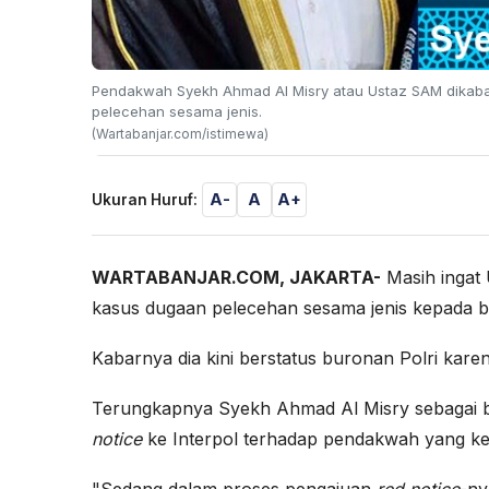
Pendakwah Syekh Ahmad Al Misry atau Ustaz SAM dikaba
pelecehan sesama jenis.
(Wartabanjar.com/istimewa)
A-
A
A+
Ukuran Huruf:
WARTABANJAR.COM, JAKARTA-
Masih ingat
kasus dugaan pelecehan sesama jenis kepada b
Kabarnya dia kini berstatus buronan Polri kare
Terungkapnya Syekh Ahmad Al Misry sebagai b
notice
ke Interpol terhadap pendakwah yang kerap
"Sedang dalam proses pengajuan
red notice
-ny