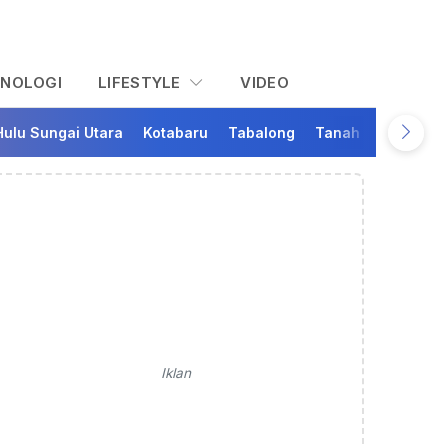
KNOLOGI
LIFESTYLE
VIDEO
Hulu Sungai Utara
Kotabaru
Tabalong
Tanah Bumbu
Ta
Iklan