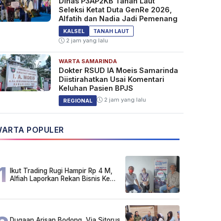
Dinas P3AP2KB Tanah Laut
Seleksi Ketat Duta GenRe 2026,
Alfatih dan Nadia Jadi Pemenang
KALSEL
TANAH LAUT
2 jam yang lalu
WARTA SAMARINDA
Dokter RSUD IA Moeis Samarinda
Diistirahatkan Usai Komentari
Keluhan Pasien BPJS
2 jam yang lalu
REGIONAL
ARTA POPULER
1
Ikut Trading Rugi Hampir Rp 4 M,
Alfiah Laporkan Rekan Bisnis Ke
Polda Kalsel
Dugaan Arisan Bodong, Via Sitorus