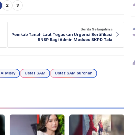
2
3
Berita Selanjutnya
Pemkab Tanah Laut Tegaskan Urgensi Sertifikasi
BNSP Bagi Admin Medsos SKPD Tala
Al Misry
Ustaz SAM
Ustaz SAM buronan