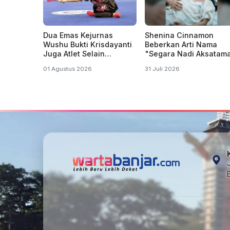
Dua Emas Kejurnas
Shenina Cinnamon
Wushu Bukti Krisdayanti
Beberkan Arti Nama
Juga Atlet Selain
"Segara Nadi Aksatam
Penyanyi dan Politisi
Anak Pertamanya deng
01 Agustus 2026
31 Juli 2026
Angga Yunanda