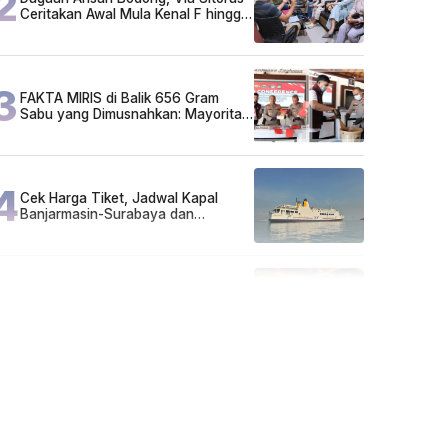
2
Ceritakan Awal Mula Kenal F hingga
Ikut Arisan
3
FAKTA MIRIS di Balik 656 Gram
Sabu yang Dimusnahkan: Mayoritas
Pelaku Hidup Susah, Ada Juga
Sarjana!
4
Cek Harga Tiket, Jadwal Kapal
Banjarmasin-Surabaya dan
Surabaya-Banjarmasin Minggu 3
Mei 2026
5
Lirik Lagu dan Chord Gitar Lu Kenal
Veronika Ko, Viral di TikTok