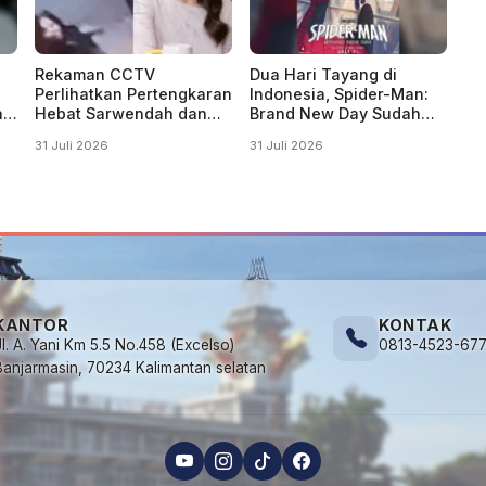
Rekaman CCTV
Dua Hari Tayang di
Perlihatkan Pertengkaran
Indonesia, Spider-Man:
a"
Hebat Sarwendah dan
Brand New Day Sudah
an
Ruben Onsu
Ditonton 1 Juta Kali
31 Juli 2026
31 Juli 2026
KANTOR
KONTAK
Jl. A. Yani Km 5.5 No.458 (Excelso)
0813-4523-67
Banjarmasin, 70234 Kalimantan selatan