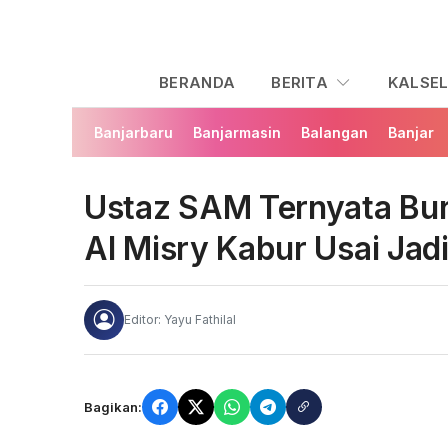
BERANDA
BERITA
KALSE
Banjarbaru
Banjarmasin
Balangan
Banjar
Ustaz SAM Ternyata Bur
Al Misry Kabur Usai Jad
Editor: Yayu Fathilal
Bagikan: