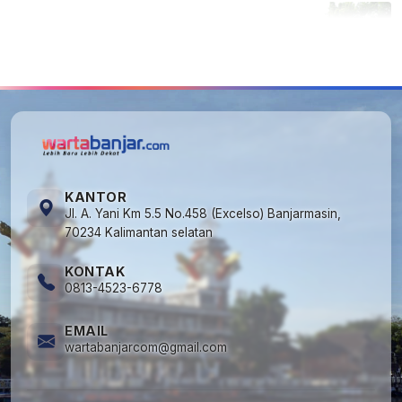
5
Cuma di Tabalong! Mudik Bisa Santai Naik
Bus, Motor & Mobil Diantar Pakai Towing
KANTOR
Jl. A. Yani Km 5.5 No.458 (Excelso) Banjarmasin,
70234 Kalimantan selatan
KONTAK
0813-4523-6778
EMAIL
wartabanjarcom@gmail.com