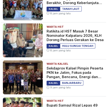
Berakhir, Dorong Keberlanjutan
Program Masyarakat
TANAH LAUT
KALSEL
8 jam yang lalu
WARTA HST
Ratikita.id HST Masuk 7 Besar
Nominator Kalpataru 2026, KLH
Dorong Perluas Gerakan ke Desa
HULU SUNGAI TENGAH
KALSEL
8 jam yang lalu
WARTA KALSEL
Sekdaprov Kalsel Pimpin Peserta
PKN ke Jatim, Fokus pada
Pangan, Bencana, Energi dan
Ekonomi
BANJARBARU
KALSEL
9 jam yang lalu
WARTA HST
Bupati Samsul Rizal Lepas 49