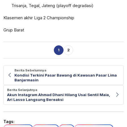
Trisanja, Tegal, Jateng (playoff degradasi)
Klasemen akhir Liga 2 Championship
Grup Barat
1
2
Berita Sebelumnya
Kondisi Terkini Pasar Bawang di Kawasan Pasar Lima
Banjarmasin
Berita Selanjutnya
Akun Instagram Ahmad Dhani Hilang Usai Sentil Maia,
Ari Lasso Langsung Bereaksi
Tags: