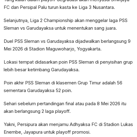
FC dan Persipal Palu turun kasta ke Liga 3 Nusantara.
Selanjutnya, Liga 2 Championship akan menggelar laga PSS
Sleman vs Garudayaksa untuk menentukan sang juara.
Duel PSS Sleman vs Garudayaksa dijadwalkan berlangsung 9
Mei 2026 di Stadion Maguwoharjo, Yogyakarta.
Lokasi tempat didasarkan poin PSS Sleman di penyisihan grup
lebih besar ketimbang Garudayaksa.
Poin akhir PSS Sleman di klasemen Grup Timur adalah 56
sementara Garudayaksa 52 poin.
Sehari sebelum pertandingan final atau pada 8 Mei 2026 itu
akan berlangsung 2 laga playoff.
Yakni, Persipura akan menjamu Adhyaksa FC di Stadion Lukas
Enembe, Jayapura untuk playoff promosi.