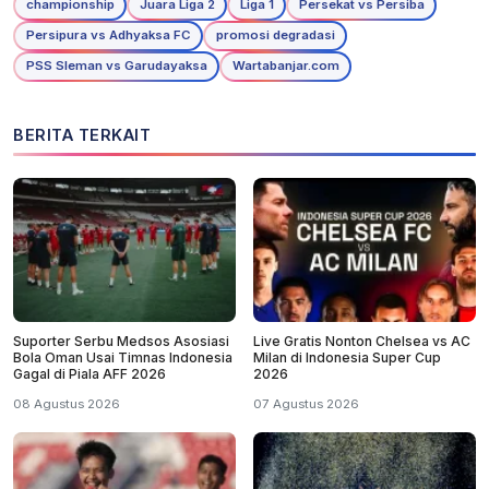
championship
Juara Liga 2
Liga 1
Persekat vs Persiba
Persipura vs Adhyaksa FC
promosi degradasi
PSS Sleman vs Garudayaksa
Wartabanjar.com
BERITA TERKAIT
Suporter Serbu Medsos Asosiasi
Live Gratis Nonton Chelsea vs AC
Bola Oman Usai Timnas Indonesia
Milan di Indonesia Super Cup
Gagal di Piala AFF 2026
2026
08 Agustus 2026
07 Agustus 2026