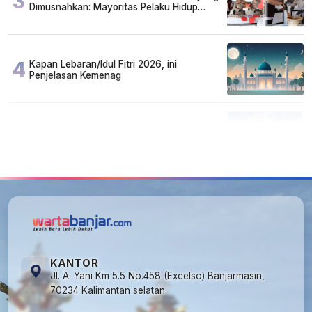
3
Dimusnahkan: Mayoritas Pelaku Hidup
Susah, Ada Juga Sarjana!
4
Kapan Lebaran/Idul Fitri 2026, ini
Penjelasan Kemenag
5
Kecelakaan Maut di Jalan Tjilik Riwut
Katingan! Pikap dan Avanza Bertabrakan,
Korban Luka Parah
KANTOR
Jl. A. Yani Km 5.5 No.458 (Excelso) Banjarmasin,
70234 Kalimantan selatan