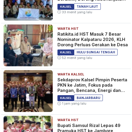
Program Masyarakat
TANAH LAUT
KALSEL
33 menit yang lalu
WARTA HST
Ratikita.id HST Masuk 7 Besar
Nominator Kalpataru 2026, KLH
Dorong Perluas Gerakan ke Desa
HULU SUNGAI TENGAH
KALSEL
52 menit yang lalu
WARTA KALSEL
Sekdaprov Kalsel Pimpin Peserta
PKN ke Jatim, Fokus pada
Pangan, Bencana, Energi dan
Ekonomi
BANJARBARU
KALSEL
1 jam yang lalu
WARTA HST
Bupati Samsul Rizal Lepas 49
Pramuka HST ke Jambore