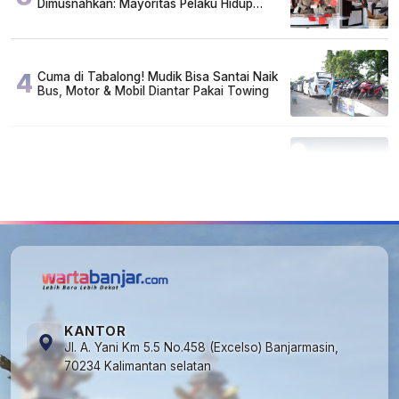
Dimusnahkan: Mayoritas Pelaku Hidup
Susah, Ada Juga Sarjana!
4
Cuma di Tabalong! Mudik Bisa Santai Naik
Bus, Motor & Mobil Diantar Pakai Towing
5
Kapan Lebaran/Idul Fitri 2026, ini
Penjelasan Kemenag
KANTOR
Jl. A. Yani Km 5.5 No.458 (Excelso) Banjarmasin,
70234 Kalimantan selatan