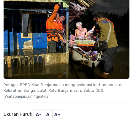
Petugas BPBD Kota Banjarmasin mengevakuasi korban banjir di
Kelurahan Sungai Lulut, Kota Banjarmasin, Sabtu (3/1).
(Wartabanjar.com/iqnatius)
A-
A
A+
Ukuran Huruf: