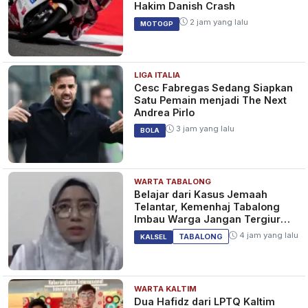
Hakim Danish Crash
2 jam yang lalu
MOTOGP
LIGA ITALIA
Cesc Fabregas Sedang Siapkan
Satu Pemain menjadi The Next
Andrea Pirlo
3 jam yang lalu
BOLA
WARTA TABALONG
Belajar dari Kasus Jemaah
Telantar, Kemenhaj Tabalong
Imbau Warga Jangan Tergiur
Umrah Murah
4 jam yang lalu
TABALONG
KALSEL
WARTA KALTIM
Dua Hafidz dari LPTQ Kaltim