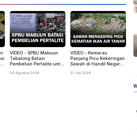
an
VIDEO - SPBU Mabuun
VIDEO - Kemarau
asi
Tabalong Batasi
Panjang Picu Kekeringan
Pembelian Pertalite untuk
Sawah di Handil Negara
Kurangi Antrean
Tanah Laut, Warga
03 Agustus 2026
31 Juli 2026
Kendaraan
Temukan Banyak
W