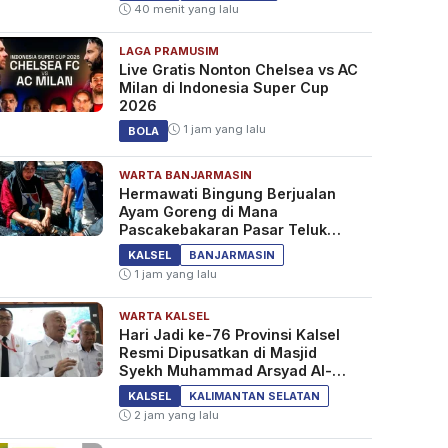
40 menit yang lalu
LAGA PRAMUSIM
Live Gratis Nonton Chelsea vs AC
Milan di Indonesia Super Cup
2026
1 jam yang lalu
BOLA
WARTA BANJARMASIN
Hermawati Bingung Berjualan
Ayam Goreng di Mana
Pascakebakaran Pasar Teluk
Dalam Banjarmasin
KALSEL
BANJARMASIN
1 jam yang lalu
WARTA KALSEL
Hari Jadi ke-76 Provinsi Kalsel
Resmi Dipusatkan di Masjid
Syekh Muhammad Arsyad Al-
Banjari
KALSEL
KALIMANTAN SELATAN
2 jam yang lalu