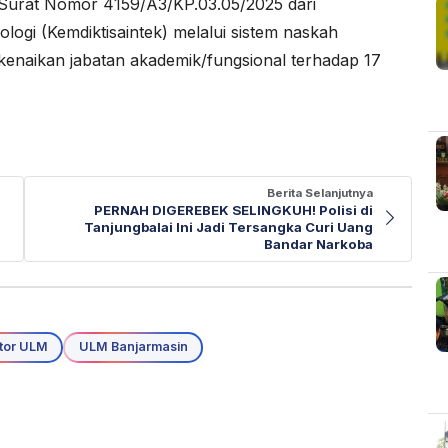
Surat Nomor 4159/A3/KP.03.05/2025 dari
logi (Kemdiktisaintek) melalui sistem naskah
n kenaikan jabatan akademik/fungsional terhadap 17
Berita Selanjutnya
PERNAH DIGEREBEK SELINGKUH! Polisi di
Tanjungbalai Ini Jadi Tersangka Curi Uang
Bandar Narkoba
tor ULM
ULM Banjarmasin