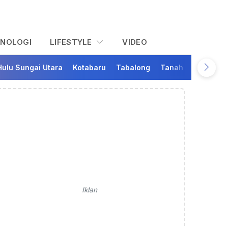
KNOLOGI
LIFESTYLE
VIDEO
Hulu Sungai Utara
Kotabaru
Tabalong
Tanah Bumbu
Ta
Iklan