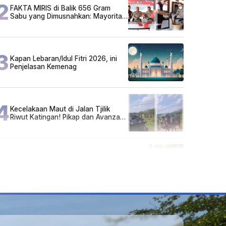
2
FAKTA MIRIS di Balik 656 Gram
Sabu yang Dimusnahkan: Mayoritas
Pelaku Hidup Susah, Ada Juga
Sarjana!
3
Kapan Lebaran/Idul Fitri 2026, ini
Penjelasan Kemenag
4
Kecelakaan Maut di Jalan Tjilik
Riwut Katingan! Pikap dan Avanza
Bertabrakan, Korban Luka Parah
5
Cuma di Tabalong! Mudik Bisa
Santai Naik Bus, Motor & Mobil
Diantar Pakai Towing