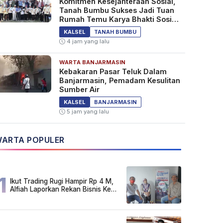
Komitmen Kesejahteraan Sosial,
Tanah Bumbu Sukses Jadi Tuan
Rumah Temu Karya Bhakti Sosial
PSM Ke-23
KALSEL
TANAH BUMBU
4 jam yang lalu
WARTA BANJARMASIN
Kebakaran Pasar Teluk Dalam
Banjarmasin, Pemadam Kesulitan
Sumber Air
KALSEL
BANJARMASIN
5 jam yang lalu
ARTA POPULER
1
Ikut Trading Rugi Hampir Rp 4 M,
Alfiah Laporkan Rekan Bisnis Ke
Polda Kalsel