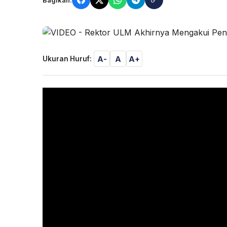
A-
A
A+
Ukuran Huruf: