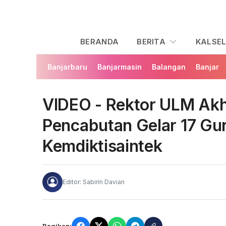
BERANDA
BERITA
KALSE
Banjarbaru
Banjarmasin
Balangan
Banjar
VIDEO - Rektor ULM Ak
Pencabutan Gelar 17 Gur
Kemdiktisaintek
Editor: Sabirin Davian
Bagikan: