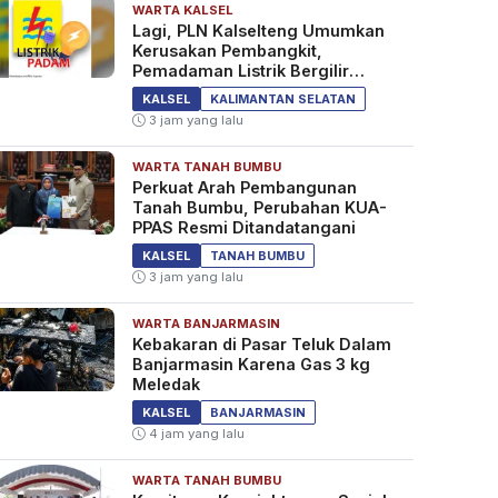
WARTA KALSEL
Lagi, PLN Kalselteng Umumkan
Kerusakan Pembangkit,
Pemadaman Listrik Bergilir
Diperpanjang?
KALSEL
KALIMANTAN SELATAN
3 jam yang lalu
WARTA TANAH BUMBU
Perkuat Arah Pembangunan
Tanah Bumbu, Perubahan KUA-
PPAS Resmi Ditandatangani
KALSEL
TANAH BUMBU
3 jam yang lalu
WARTA BANJARMASIN
Kebakaran di Pasar Teluk Dalam
Banjarmasin Karena Gas 3 kg
Meledak
KALSEL
BANJARMASIN
4 jam yang lalu
WARTA TANAH BUMBU