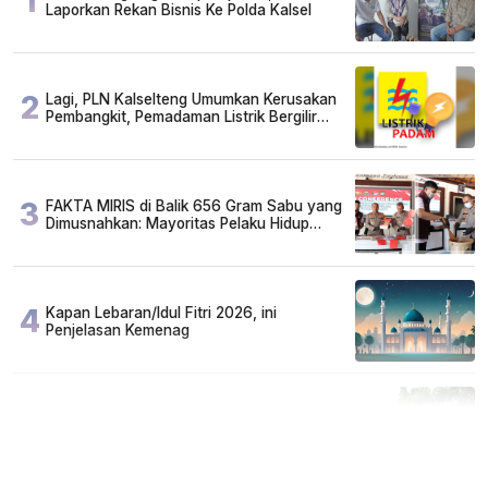
1
Laporkan Rekan Bisnis Ke Polda Kalsel
2
Lagi, PLN Kalselteng Umumkan Kerusakan
Pembangkit, Pemadaman Listrik Bergilir
Diperpanjang?
3
FAKTA MIRIS di Balik 656 Gram Sabu yang
Dimusnahkan: Mayoritas Pelaku Hidup
Susah, Ada Juga Sarjana!
4
Kapan Lebaran/Idul Fitri 2026, ini
Penjelasan Kemenag
5
Cuma di Tabalong! Mudik Bisa Santai Naik
Bus, Motor & Mobil Diantar Pakai Towing