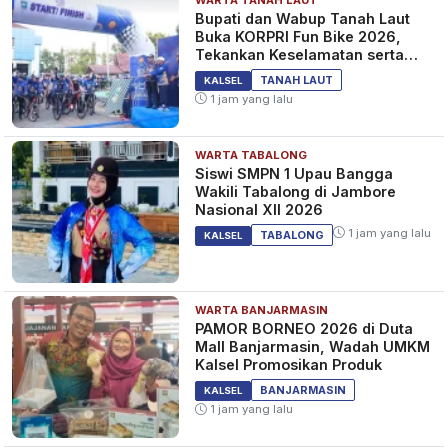
Bupati dan Wabup Tanah Laut
Buka KORPRI Fun Bike 2026,
Tekankan Keselamatan serta
Kebersamaan
TANAH LAUT
KALSEL
1 jam yang lalu
WARTA TABALONG
Siswi SMPN 1 Upau Bangga
Wakili Tabalong di Jambore
Nasional XII 2026
1 jam yang lalu
TABALONG
KALSEL
WARTA BANJARMASIN
PAMOR BORNEO 2026 di Duta
Mall Banjarmasin, Wadah UMKM
Kalsel Promosikan Produk
BANJARMASIN
KALSEL
1 jam yang lalu