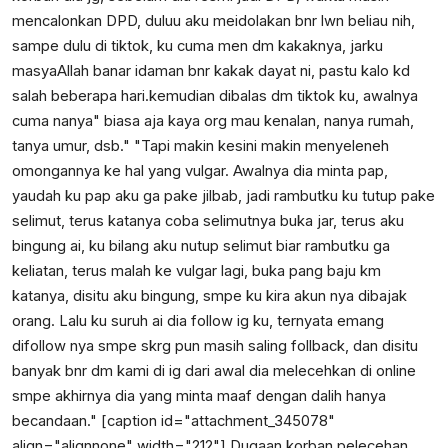
mencalonkan DPD, duluu aku meidolakan bnr lwn beliau nih,
sampe dulu di tiktok, ku cuma men dm kakaknya, jarku
masyaAllah banar idaman bnr kakak dayat ni, pastu kalo kd
salah beberapa hari.kemudian dibalas dm tiktok ku, awalnya
cuma nanya" biasa aja kaya org mau kenalan, nanya rumah,
tanya umur, dsb." "Tapi makin kesini makin menyeleneh
omongannya ke hal yang vulgar. Awalnya dia minta pap,
yaudah ku pap aku ga pake jilbab, jadi rambutku ku tutup pake
selimut, terus katanya coba selimutnya buka jar, terus aku
bingung ai, ku bilang aku nutup selimut biar rambutku ga
keliatan, terus malah ke vulgar lagi, buka pang baju km
katanya, disitu aku bingung, smpe ku kira akun nya dibajak
orang. Lalu ku suruh ai dia follow ig ku, ternyata emang
difollow nya smpe skrg pun masih saling follback, dan disitu
banyak bnr dm kami di ig dari awal dia melecehkan di online
smpe akhirnya dia yang minta maaf dengan dalih hanya
becandaan." [caption id="attachment_345078"
align="alignnone" width="212"]
Dugaan korban pelecehan