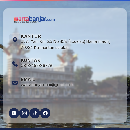
KANTOR
Jl. A. Yani Km 5.5 No.458 (Excelso) Banjarmasin,
70234 Kalimantan selatan
KONTAK
0813-4523-6778
EMAIL
wartabanjarcom@gmail.com