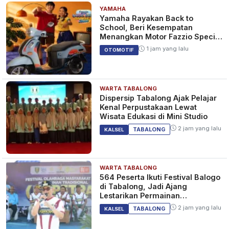
YAMAHA
Yamaha Rayakan Back to
School, Beri Kesempatan
Menangkan Motor Fazzio Special
Edition Sunset Blue
1 jam yang lalu
OTOMOTIF
WARTA TABALONG
Dispersip Tabalong Ajak Pelajar
Kenal Perpustakaan Lewat
Wisata Edukasi di Mini Studio
2 jam yang lalu
TABALONG
KALSEL
WARTA TABALONG
564 Peserta Ikuti Festival Balogo
di Tabalong, Jadi Ajang
Lestarikan Permainan
Tradisional
2 jam yang lalu
TABALONG
KALSEL