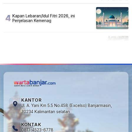
4
Kapan Lebaran/Idul Fitri 2026, ini
Penjelasan Kemenag
5
Cuma di Tabalong! Mudik Bisa Santai Naik
Bus, Motor & Mobil Diantar Pakai Towing
KANTOR
Jl. A. Yani Km 5.5 No.458 (Excelso) Banjarmasin,
70234 Kalimantan selatan
KONTAK
0813-4523-6778