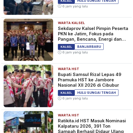
HULU SUNGAI TENGAH
KALSEL
6 jam yang lalu
WARTA KALSEL
Sekdaprov Kalsel Pimpin Peserta
PKN ke Jatim, Fokus pada
Pangan, Bencana, Energi dan
Ekonomi
BANJARBARU
KALSEL
6 jam yang lalu
WARTA HST
Bupati Samsul Rizal Lepas 49
Pramuka HST ke Jambore
Nasional XII 2026 di Cibubur
HULU SUNGAI TENGAH
KALSEL
6 jam yang lalu
WARTA HST
Ratikita.id HST Masuk Nominasi
Kalpataru 2026, 391 Ton
Sampah Berhasil Didaur Ulang