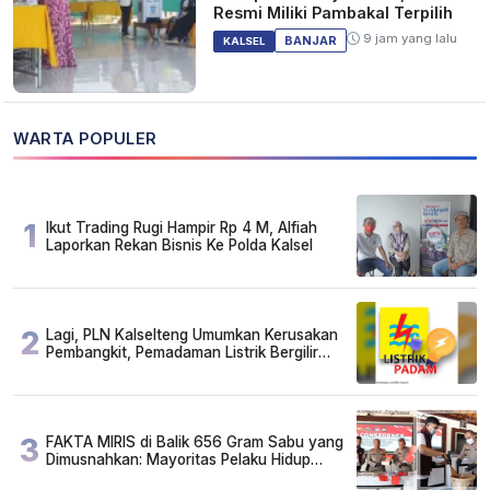
Resmi Miliki Pambakal Terpilih
9 jam yang lalu
BANJAR
KALSEL
WARTA POPULER
1
Ikut Trading Rugi Hampir Rp 4 M, Alfiah
Laporkan Rekan Bisnis Ke Polda Kalsel
2
Lagi, PLN Kalselteng Umumkan Kerusakan
Pembangkit, Pemadaman Listrik Bergilir
Diperpanjang?
3
FAKTA MIRIS di Balik 656 Gram Sabu yang
Dimusnahkan: Mayoritas Pelaku Hidup
Susah, Ada Juga Sarjana!