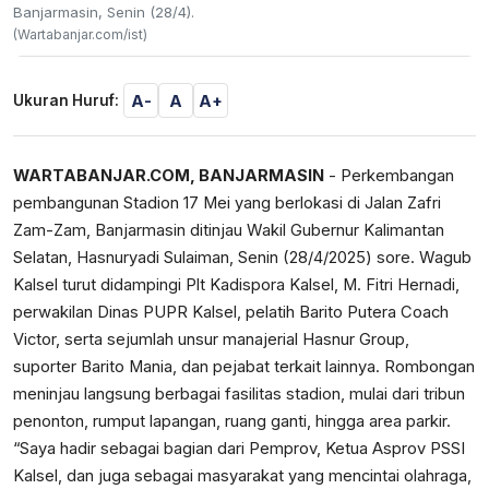
Banjarmasin, Senin (28/4).
(Wartabanjar.com/ist)
A-
A
A+
Ukuran Huruf:
WARTABANJAR.COM, BANJARMASIN
- Perkembangan
pembangunan Stadion 17 Mei yang berlokasi di Jalan Zafri
Zam-Zam, Banjarmasin ditinjau Wakil Gubernur Kalimantan
Selatan, Hasnuryadi Sulaiman, Senin (28/4/2025) sore. Wagub
Kalsel turut didampingi Plt Kadispora Kalsel, M. Fitri Hernadi,
perwakilan Dinas PUPR Kalsel, pelatih Barito Putera Coach
Victor, serta sejumlah unsur manajerial Hasnur Group,
suporter Barito Mania, dan pejabat terkait lainnya. Rombongan
meninjau langsung berbagai fasilitas stadion, mulai dari tribun
penonton, rumput lapangan, ruang ganti, hingga area parkir.
“Saya hadir sebagai bagian dari Pemprov, Ketua Asprov PSSI
Kalsel, dan juga sebagai masyarakat yang mencintai olahraga,