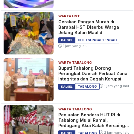
WARTA HST
Gerakan Pangan Murah di
Barabai HST Diserbu Warga
Jelang Bulan Maulid
HULU SUNGAI TENGAH
KALSEL
1 jam yang lalu
WARTA TABALONG
Bupati Tabalong Dorong
Perangkat Daerah Perkuat Zona
Integritas dan Cegah Korupsi
1 jam yang lalu
TABALONG
KALSEL
WARTA TABALONG
Penjualan Bendera HUT RI di
Tabalong Mulai Ramai,
Pedagang Akui Kalah Bersaing
dengan Online
2 jam yang lalu
TABALONG
KALSEL