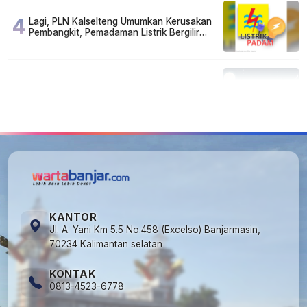
4
Lagi, PLN Kalselteng Umumkan Kerusakan
Pembangkit, Pemadaman Listrik Bergilir
Diperpanjang?
5
Kapan Lebaran/Idul Fitri 2026, ini
Penjelasan Kemenag
KANTOR
Jl. A. Yani Km 5.5 No.458 (Excelso) Banjarmasin,
70234 Kalimantan selatan
KONTAK
0813-4523-6778