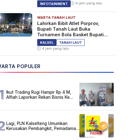
4 jam yang lalu
INFOTAINMENT
WARTA TANAH LAUT
Lahirkan Bibit Atlet Porprov,
Bupati Tanah Laut Buka
Turnamen Bola Basket Bupati
Cup 2026
KALSEL
TANAH LAUT
4 jam yang lalu
ARTA POPULER
1
Ikut Trading Rugi Hampir Rp 4 M,
Alfiah Laporkan Rekan Bisnis Ke
Polda Kalsel
2
Lagi, PLN Kalselteng Umumkan
Kerusakan Pembangkit, Pemadaman
Listrik Bergilir Diperpanjang?