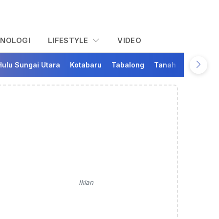
KNOLOGI
LIFESTYLE
VIDEO
Hulu Sungai Utara
Kotabaru
Tabalong
Tanah Bumbu
Ta
Iklan