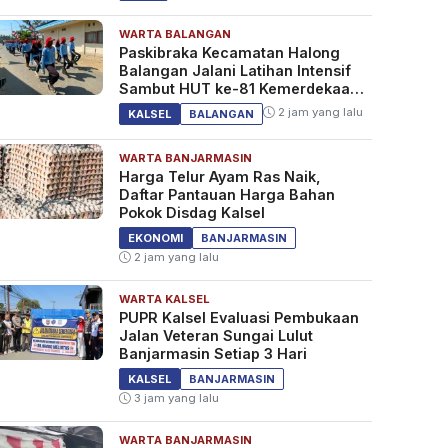
WARTA BALANGAN
Paskibraka Kecamatan Halong
Balangan Jalani Latihan Intensif
Sambut HUT ke-81 Kemerdekaan
RI
2 jam yang lalu
KALSEL
BALANGAN
WARTA BANJARMASIN
Harga Telur Ayam Ras Naik,
Daftar Pantauan Harga Bahan
Pokok Disdag Kalsel
EKONOMI
BANJARMASIN
2 jam yang lalu
WARTA KALSEL
PUPR Kalsel Evaluasi Pembukaan
Jalan Veteran Sungai Lulut
Banjarmasin Setiap 3 Hari
KALSEL
BANJARMASIN
3 jam yang lalu
WARTA BANJARMASIN