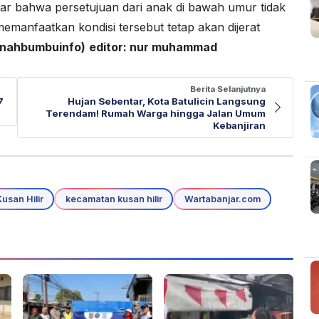
 sadar bahwa persetujuan dari anak di bawah umur tidak
emanfaatkan kondisi tersebut tetap akan dijerat
anahbumbuinfo)
editor: nur muhammad
Berita Selanjutnya
7
Hujan Sebentar, Kota Batulicin Langsung
Terendam! Rumah Warga hingga Jalan Umum
Kebanjiran
usan Hilir
kecamatan kusan hilir
Wartabanjar.com