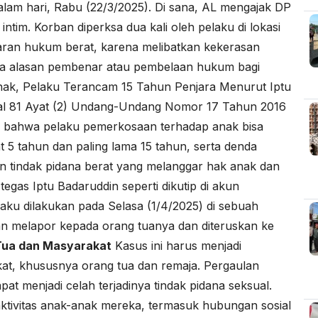
alam hari, Rabu (22/3/2025). Di sana, AL mengajak DP
im. Korban diperksa dua kali oleh pelaku di lokasi
garan hukum berat, karena melibatkan kekerasan
ada alasan pembenar atau pembelaan hukum bagi
Anak, Pelaku Terancam 15 Tahun Penjara Menurut Iptu
sal 81 Ayat (2) Undang-Undang Nomor 17 Tahun 2016
 bahwa pelaku pemerkosaan terhadap anak bisa
 5 tahun dan paling lama 15 tahun, serta denda
n tindak pidana berat yang melanggar hak anak dan
egas Iptu Badaruddin seperti dikutip di akun
u dilakukan pada Selasa (1/4/2025) di sebuah
ban melapor kepada orang tuanya dan diteruskan ke
 Tua dan Masyarakat
Kasus ini harus menjadi
akat, khususnya orang tua dan remaja. Pergaulan
pat menjadi celah terjadinya tindak pidana seksual.
aktivitas anak-anak mereka, termasuk hubungan sosial