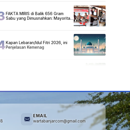
3
FAKTA MIRIS di Balik 656 Gram
Sabu yang Dimusnahkan: Mayoritas
Pelaku Hidup Susah, Ada Juga
Sarjana!
4
Kapan Lebaran/Idul Fitri 2026, ini
Penjelasan Kemenag
5
Cuma di Tabalong! Mudik Bisa
Santai Naik Bus, Motor & Mobil
Diantar Pakai Towing
EMAIL
78
wartabanjarcom@gmail.com