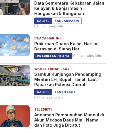
Data Sementara Kebakaran Jalan
Kelayan B Banjarmasin
Hanguskan 5 Bangunan
KALSEL
BANJARMASIN
3 jam yang lalu
CUACA HARI INI
Prakiraan Cuaca Kalsel Hari ini,
Berawan di Siang Hari
4 jam yang lalu
PRAKIRAAN CUACA
WARTA TANAH LAUT
Sambut Kunjungan Pendamping
Menteri LH, Bupati Tanah Laut
Paparkan Potensi Daerah
KALSEL
TANAH LAUT
4 jam yang lalu
SELEBRITI
Ancaman Pembunuhan Muncul di
Akun Medsos Daus Mini, Nama
dan Foto Juga Dicatut