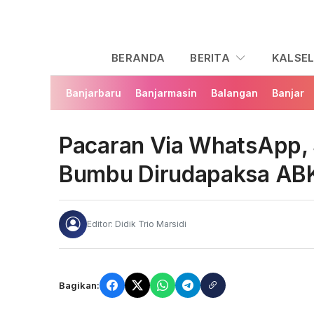
BERANDA
BERITA
KALSE
Banjarbaru
Banjarmasin
Balangan
Banjar
Pacaran Via WhatsApp, 
Bumbu Dirudapaksa ABK 
Editor: Didik Trio Marsidi
Bagikan: