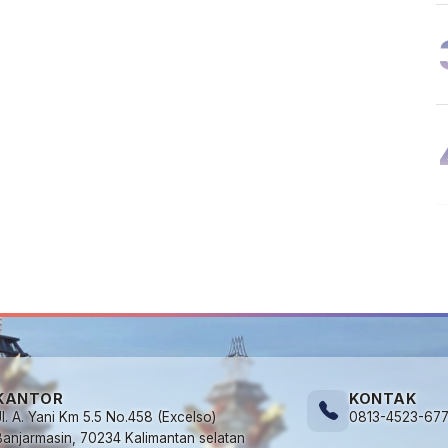
KANTOR
KONTAK
Jl. A. Yani Km 5.5 No.458 (Excelso)
0813-4523-67
Banjarmasin, 70234 Kalimantan selatan