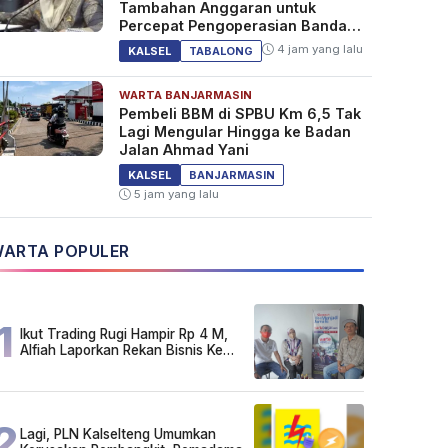
Tambahan Anggaran untuk
Percepat Pengoperasian Bandara
Warukin
4 jam yang lalu
KALSEL
TABALONG
WARTA BANJARMASIN
Pembeli BBM di SPBU Km 6,5 Tak
Lagi Mengular Hingga ke Badan
Jalan Ahmad Yani
KALSEL
BANJARMASIN
5 jam yang lalu
ARTA POPULER
1
Ikut Trading Rugi Hampir Rp 4 M,
Alfiah Laporkan Rekan Bisnis Ke
Polda Kalsel
2
Lagi, PLN Kalselteng Umumkan