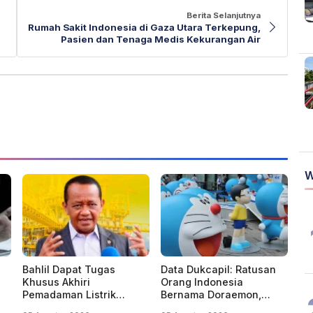
Berita Selanjutnya
Rumah Sakit Indonesia di Gaza Utara Terkepung,
Pasien dan Tenaga Medis Kekurangan Air
W
Bahlil Dapat Tugas
Data Dukcapil: Ratusan
Khusus Akhiri
Orang Indonesia
Pemadaman Listrik
Bernama Doraemon,
Bergilir di Kalsel dan
Nobita, Uzumaki, Naruto