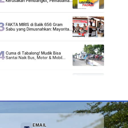
Kerusakan Pembangkit, Pemadaman
Listrik Bergilir Diperpanjang?
3
FAKTA MIRIS di Balik 656 Gram
Sabu yang Dimusnahkan: Mayoritas
Pelaku Hidup Susah, Ada Juga
Sarjana!
4
Cuma di Tabalong! Mudik Bisa
Santai Naik Bus, Motor & Mobil
Diantar Pakai Towing
5
Kapan Lebaran/Idul Fitri 2026, ini
Penjelasan Kemenag
EMAIL