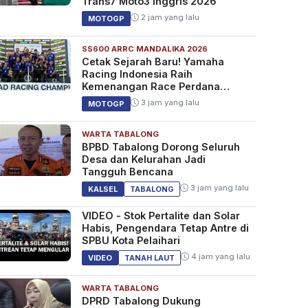
Trans7 Moto3 Inggris 2026
2 jam yang lalu
MOTOGP
SS600 ARRC MANDALIKA 2026
Cetak Sejarah Baru! Yamaha
Racing Indonesia Raih
Kemenangan Race Perdana
SS600 ARRC
3 jam yang lalu
MOTOGP
WARTA TABALONG
BPBD Tabalong Dorong Seluruh
Desa dan Kelurahan Jadi
Tangguh Bencana
3 jam yang lalu
KALSEL
TABALONG
VIDEO - Stok Pertalite dan Solar
Habis, Pengendara Tetap Antre di
SPBU Kota Pelaihari
4 jam yang lalu
VIDEO
TANAH LAUT
WARTA TABALONG
DPRD Tabalong Dukung