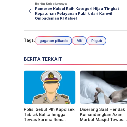
Berita Sebelumnya
Pemprov Kalsel Raih Kategori Hijau Tingkat
Kepatuhan Pelayanan Publik dari Kanwil
Ombudsman RI Kalsel
Tags:
gugatan pilkada
MK
Pilgub
BERITA TERKAIT
Polisi Sebut Plh Kapolsek
Diserang Saat Hendak
Tabrak Balita hingga
Kumandangkan Azan,
Tewas karena Rem
Marbot Masjid Tewas
Blong, Belum Tersangka
Penuh Luka Sabetan