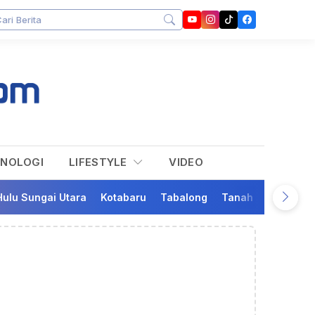
KNOLOGI
LIFESTYLE
VIDEO
Hulu Sungai Utara
Kotabaru
Tabalong
Tanah Bumbu
Ta