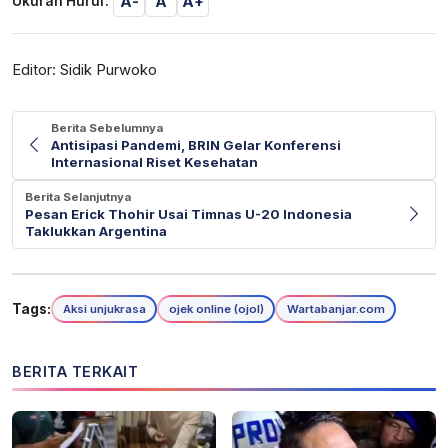
A-
A
A+
Ukuran Huruf:
Editor: Sidik Purwoko
Berita Sebelumnya
Antisipasi Pandemi, BRIN Gelar Konferensi
Internasional Riset Kesehatan
Berita Selanjutnya
Pesan Erick Thohir Usai Timnas U-20 Indonesia
Taklukkan Argentina
Tags:
Aksi unjukrasa
ojek online (ojol)
Wartabanjar.com
BERITA TERKAIT