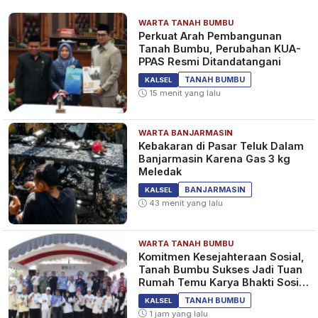
WARTA TANAH BUMBU
Perkuat Arah Pembangunan
Tanah Bumbu, Perubahan KUA-
PPAS Resmi Ditandatangani
TANAH BUMBU
KALSEL
15 menit yang lalu
WARTA BANJARMASIN
Kebakaran di Pasar Teluk Dalam
Banjarmasin Karena Gas 3 kg
Meledak
BANJARMASIN
KALSEL
43 menit yang lalu
WARTA TANAH BUMBU
Komitmen Kesejahteraan Sosial,
Tanah Bumbu Sukses Jadi Tuan
Rumah Temu Karya Bhakti Sosial
PSM Ke-23
TANAH BUMBU
KALSEL
1 jam yang lalu