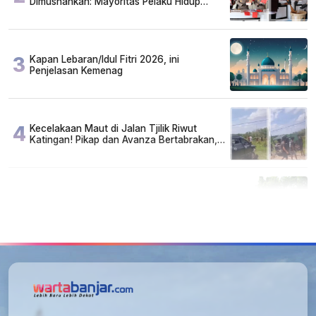
Dimusnahkan: Mayoritas Pelaku Hidup
Susah, Ada Juga Sarjana!
3
Kapan Lebaran/Idul Fitri 2026, ini
Penjelasan Kemenag
4
Kecelakaan Maut di Jalan Tjilik Riwut
Katingan! Pikap dan Avanza Bertabrakan,
Korban Luka Parah
5
Cuma di Tabalong! Mudik Bisa Santai Naik
Bus, Motor & Mobil Diantar Pakai Towing