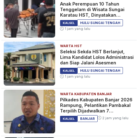
Anak Perempuan 10 Tahun
Tenggelam di Wisata Sungai
Karatau HST, Dinyatakan
Meninggal Dunia
HULU SUNGAI TENGAH
KALSEL
1 jam yang lalu
WARTA HST
Seleksi Sekda HST Berlanjut,
Lima Kandidat Lolos Administrasi
dan Siap Jalani Asesmen
HULU SUNGAI TENGAH
KALSEL
1 jam yang lalu
WARTA KABUPATEN BANJAR
Pilkades Kabupaten Banjar 2026
Rampung, Pelantikan Pambakal
Terpilih Dijadwalkan 7
September 2026
2 jam yang lalu
BANJAR
KALSEL