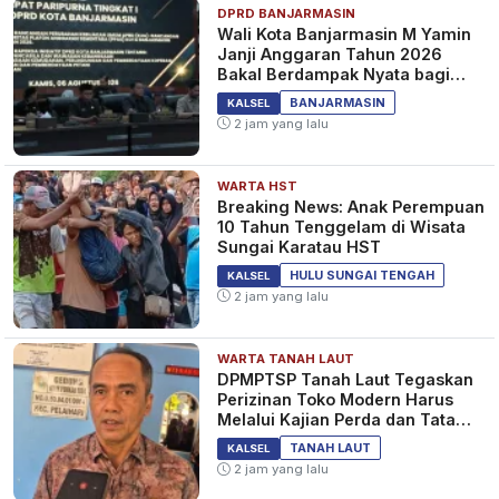
DPRD BANJARMASIN
Wali Kota Banjarmasin M Yamin
Janji Anggaran Tahun 2026
Bakal Berdampak Nyata bagi
Masyarakat&nbsp;
BANJARMASIN
KALSEL
2 jam yang lalu
WARTA HST
Breaking News: Anak Perempuan
10 Tahun Tenggelam di Wisata
Sungai Karatau HST
HULU SUNGAI TENGAH
KALSEL
2 jam yang lalu
WARTA TANAH LAUT
DPMPTSP Tanah Laut Tegaskan
Perizinan Toko Modern Harus
Melalui Kajian Perda dan Tata
Ruang
TANAH LAUT
KALSEL
2 jam yang lalu