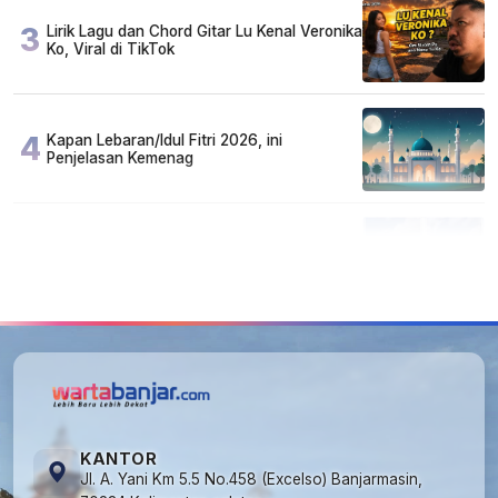
3
Lirik Lagu dan Chord Gitar Lu Kenal Veronika
Ko, Viral di TikTok
4
Kapan Lebaran/Idul Fitri 2026, ini
Penjelasan Kemenag
5
Kecelakaan Maut di Jalan Tjilik Riwut
Katingan! Pikap dan Avanza Bertabrakan,
Korban Luka Parah
KANTOR
Jl. A. Yani Km 5.5 No.458 (Excelso) Banjarmasin,