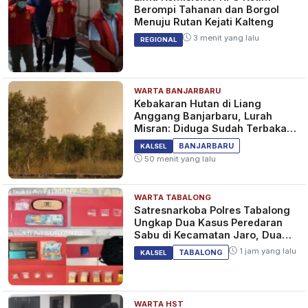
Berompi Tahanan dan Borgol
Menuju Rutan Kejati Kalteng
3 menit yang lalu
REGIONAL
WARTA BANJARBARU
Kebakaran Hutan di Liang
Anggang Banjarbaru, Lurah
Misran: Diduga Sudah Terbakar
Sejak Tadi Malam
BANJARBARU
KALSEL
50 menit yang lalu
WARTA TABALONG
Satresnarkoba Polres Tabalong
Ungkap Dua Kasus Peredaran
Sabu di Kecamatan Jaro, Dua
Pelaku Diamankan
1 jam yang lalu
TABALONG
KALSEL
WARTA HST