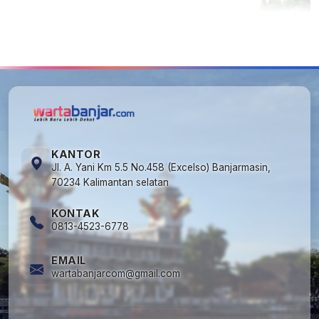
5
Cuma di Tabalong! Mudik Bisa Santai Naik
Bus, Motor & Mobil Diantar Pakai Towing
KANTOR
Jl. A. Yani Km 5.5 No.458 (Excelso) Banjarmasin,
70234 Kalimantan selatan
KONTAK
0813-4523-6778
EMAIL
wartabanjarcom@gmail.com