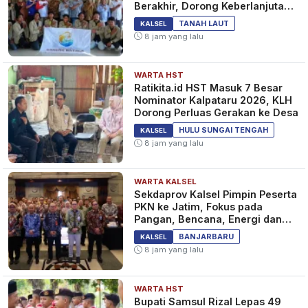
Berakhir, Dorong Keberlanjutan
Program Masyarakat
TANAH LAUT
KALSEL
8 jam yang lalu
WARTA HST
Ratikita.id HST Masuk 7 Besar
Nominator Kalpataru 2026, KLH
Dorong Perluas Gerakan ke Desa
HULU SUNGAI TENGAH
KALSEL
8 jam yang lalu
WARTA KALSEL
Sekdaprov Kalsel Pimpin Peserta
PKN ke Jatim, Fokus pada
Pangan, Bencana, Energi dan
Ekonomi
BANJARBARU
KALSEL
8 jam yang lalu
WARTA HST
Bupati Samsul Rizal Lepas 49