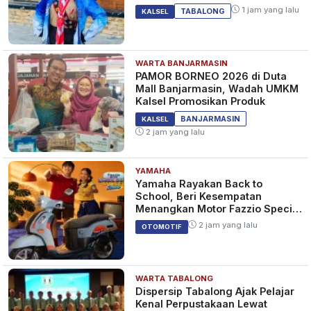
1 jam yang lalu
TABALONG
KALSEL
WARTA BANJARMASIN
PAMOR BORNEO 2026 di Duta
Mall Banjarmasin, Wadah UMKM
Kalsel Promosikan Produk
BANJARMASIN
KALSEL
2 jam yang lalu
YAMAHA
Yamaha Rayakan Back to
School, Beri Kesempatan
Menangkan Motor Fazzio Special
Edition Sunset Blue
2 jam yang lalu
OTOMOTIF
WARTA TABALONG
Dispersip Tabalong Ajak Pelajar
Kenal Perpustakaan Lewat