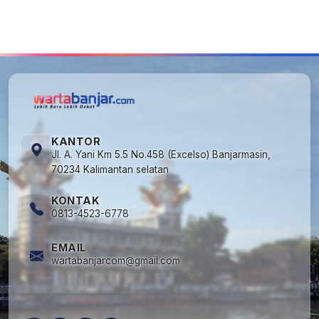
5
Cuma di Tabalong! Mudik Bisa Santai Naik
Bus, Motor & Mobil Diantar Pakai Towing
KANTOR
Jl. A. Yani Km 5.5 No.458 (Excelso) Banjarmasin,
70234 Kalimantan selatan
KONTAK
0813-4523-6778
EMAIL
wartabanjarcom@gmail.com