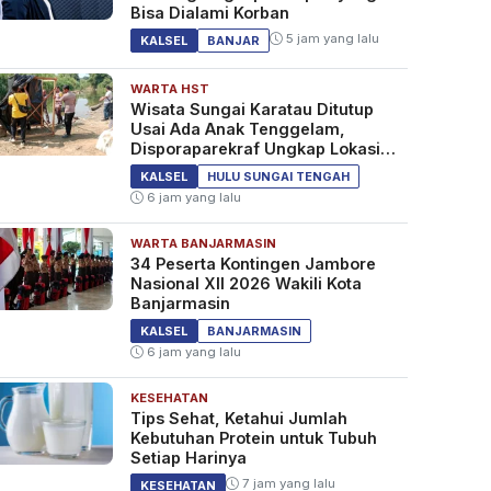
Bisa Dialami Korban
5 jam yang lalu
KALSEL
BANJAR
WARTA HST
Wisata Sungai Karatau Ditutup
Usai Ada Anak Tenggelam,
Disporaparekraf Ungkap Lokasi
Belum Berizin
KALSEL
HULU SUNGAI TENGAH
6 jam yang lalu
WARTA BANJARMASIN
34 Peserta Kontingen Jambore
Nasional XII 2026 Wakili Kota
Banjarmasin
KALSEL
BANJARMASIN
6 jam yang lalu
KESEHATAN
Tips Sehat, Ketahui Jumlah
Kebutuhan Protein untuk Tubuh
Setiap Harinya
7 jam yang lalu
KESEHATAN