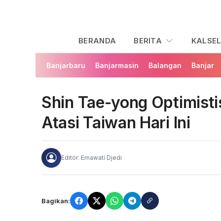
BERANDA
BERITA
KALSE
Banjarbaru
Banjarmasin
Balangan
Banjar
Shin Tae-yong Optimis
Atasi Taiwan Hari Ini
Editor: Ernawati Djedi
Bagikan: