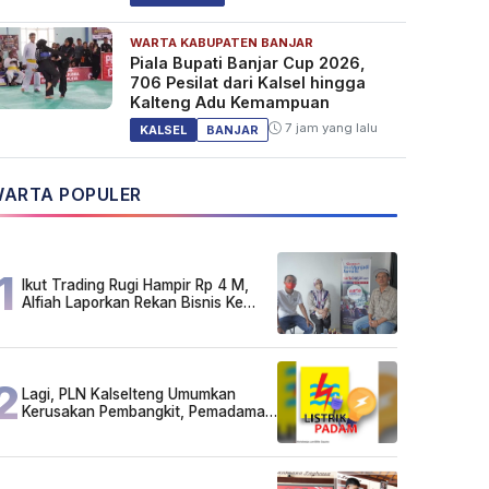
WARTA KABUPATEN BANJAR
Piala Bupati Banjar Cup 2026,
706 Pesilat dari Kalsel hingga
Kalteng Adu Kemampuan
7 jam yang lalu
KALSEL
BANJAR
ARTA POPULER
1
Ikut Trading Rugi Hampir Rp 4 M,
Alfiah Laporkan Rekan Bisnis Ke
Polda Kalsel
2
Lagi, PLN Kalselteng Umumkan
Kerusakan Pembangkit, Pemadaman
Listrik Bergilir Diperpanjang?