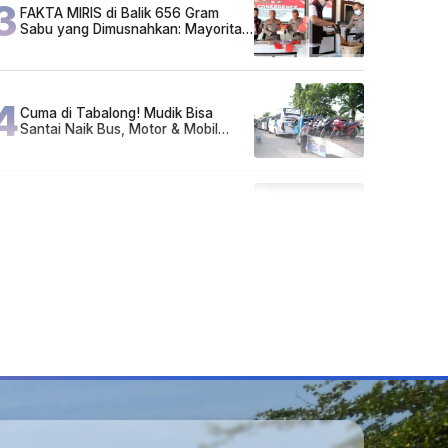
3
FAKTA MIRIS di Balik 656 Gram
Sabu yang Dimusnahkan: Mayoritas
Pelaku Hidup Susah, Ada Juga
Sarjana!
4
Cuma di Tabalong! Mudik Bisa
Santai Naik Bus, Motor & Mobil
Diantar Pakai Towing
5
Kapan Lebaran/Idul Fitri 2026, ini
Penjelasan Kemenag