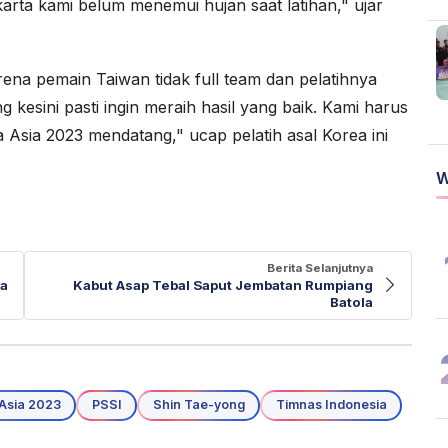
karta kami belum menemui hujan saat latihan," ujar
na pemain Taiwan tidak full team dan pelatihnya
g kesini pasti ingin meraih hasil yang baik. Kami harus
la Asia 2023 mendatang," ucap pelatih asal Korea ini
W
Berita Selanjutnya
ba
Kabut Asap Tebal Saput Jembatan Rumpiang
Batola
a Asia 2023
PSSI
Shin Tae-yong
Timnas Indonesia