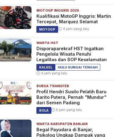
MOTOGP INGGRIS 2026
Kualifikasi MotoGP Inggris: Martin
Tercepat, Marquez Selamat
4 jam yang lalu
MOTOGP
WARTA HST
Disporaparekraf HST Ingatkan
Pengelola Wisata Penuhi
Legalitas dan SOP Keselamatan
KALSEL
HULU SUNGAI TENGAH
4 jam yang lalu
BURSA TRANSFER
Profil Hendri Susilo Pelatih Baru
Barito Putera, Pernah "Mundur"
dari Semen Padang
5 jam yang lalu
BOLA
WARTA KABUPATEN BANJAR
Begal Payudara di Banjar,
Psikolog Ungkap Dampak yang