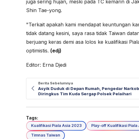
juga sering hujan, meski pada TC kemarin di Ja
Shin Tae-yong.
"Terkait apakah kami mendapat keuntungan kare
tidak datang kesini, saya rasa tidak Taiwan datan
berjuang keras demi asa lolos ke kualifikasi Pia
optimistis.
(edj)
Editor: Erna Djedi
Berita Sebelumnya
Asyik Duduk di Depan Rumah, Pengedar Narko
Diringkus Tim Kuda Sergap Polsek Pelaihari
Tags:
Kualifikasi Piala Asia 2023
Play-off Kualifikasi Pial
Timnas Taiwan