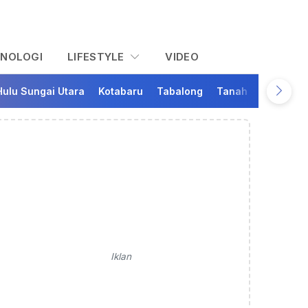
KNOLOGI
LIFESTYLE
VIDEO
Hulu Sungai Utara
Kotabaru
Tabalong
Tanah Bumbu
Ta
Iklan