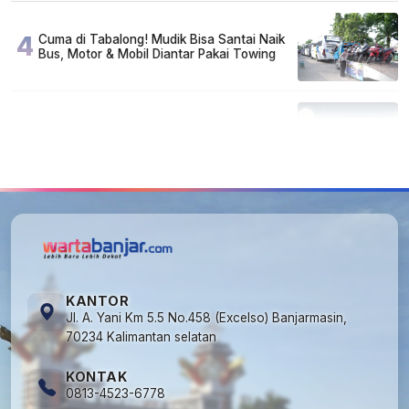
4
Cuma di Tabalong! Mudik Bisa Santai Naik
Bus, Motor & Mobil Diantar Pakai Towing
5
Kapan Lebaran/Idul Fitri 2026, ini
Penjelasan Kemenag
KANTOR
Jl. A. Yani Km 5.5 No.458 (Excelso) Banjarmasin,
70234 Kalimantan selatan
KONTAK
0813-4523-6778