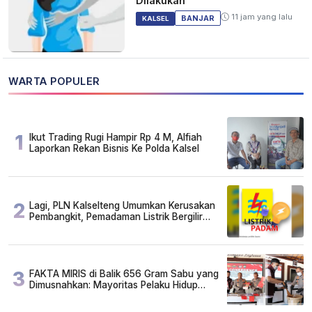
Dilakukan
11 jam yang lalu
BANJAR
KALSEL
WARTA POPULER
1
Ikut Trading Rugi Hampir Rp 4 M, Alfiah
Laporkan Rekan Bisnis Ke Polda Kalsel
2
Lagi, PLN Kalselteng Umumkan Kerusakan
Pembangkit, Pemadaman Listrik Bergilir
Diperpanjang?
3
FAKTA MIRIS di Balik 656 Gram Sabu yang
Dimusnahkan: Mayoritas Pelaku Hidup
Susah, Ada Juga Sarjana!