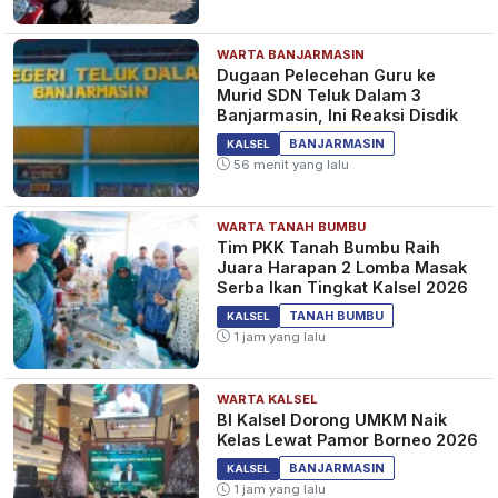
WARTA BANJARMASIN
Dugaan Pelecehan Guru ke
Murid SDN Teluk Dalam 3
Banjarmasin, Ini Reaksi Disdik
BANJARMASIN
KALSEL
56 menit yang lalu
WARTA TANAH BUMBU
Tim PKK Tanah Bumbu Raih
Juara Harapan 2 Lomba Masak
Serba Ikan Tingkat Kalsel 2026
TANAH BUMBU
KALSEL
1 jam yang lalu
WARTA KALSEL
BI Kalsel Dorong UMKM Naik
Kelas Lewat Pamor Borneo 2026
BANJARMASIN
KALSEL
1 jam yang lalu