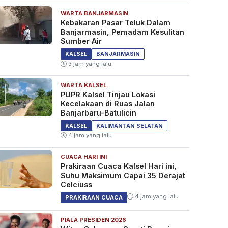
WARTA BANJARMASIN
Kebakaran Pasar Teluk Dalam
Banjarmasin, Pemadam Kesulitan
Sumber Air
KALSEL
BANJARMASIN
3 jam yang lalu
WARTA KALSEL
PUPR Kalsel Tinjau Lokasi
Kecelakaan di Ruas Jalan
Banjarbaru-Batulicin
KALSEL
KALIMANTAN SELATAN
4 jam yang lalu
CUACA HARI INI
Prakiraan Cuaca Kalsel Hari ini,
Suhu Maksimum Capai 35 Derajat
Celciuss
4 jam yang lalu
PRAKIRAAN CUACA
PIALA PRESIDEN 2026