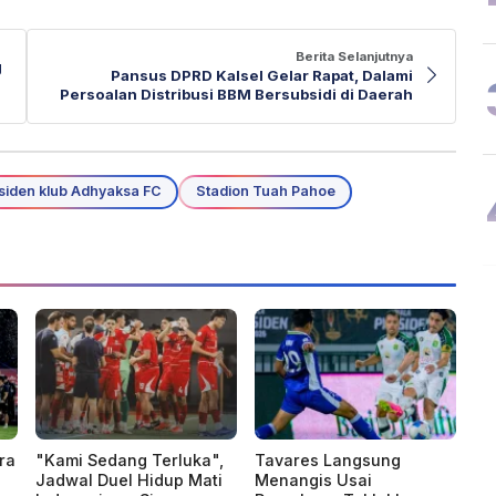
Berita Selanjutnya
g
Pansus DPRD Kalsel Gelar Rapat, Dalami
Persoalan Distribusi BBM Bersubsidi di Daerah
siden klub Adhyaksa FC
Stadion Tuah Pahoe
ra
"Kami Sedang Terluka",
Tavares Langsung
Jadwal Duel Hidup Mati
Menangis Usai