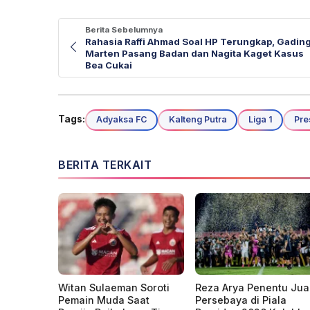
Berita Sebelumnya
Rahasia Raffi Ahmad Soal HP Terungkap, Gadin
Marten Pasang Badan dan Nagita Kaget Kasus
Bea Cukai
Tags:
Adyaksa FC
Kalteng Putra
Liga 1
Pre
BERITA TERKAIT
Witan Sulaeman Soroti
Reza Arya Penentu Jua
Pemain Muda Saat
Persebaya di Piala