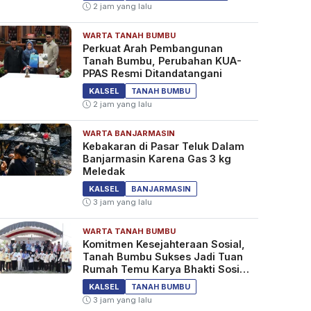
2 jam yang lalu
WARTA TANAH BUMBU
Perkuat Arah Pembangunan
Tanah Bumbu, Perubahan KUA-
PPAS Resmi Ditandatangani
KALSEL
TANAH BUMBU
2 jam yang lalu
WARTA BANJARMASIN
Kebakaran di Pasar Teluk Dalam
Banjarmasin Karena Gas 3 kg
Meledak
KALSEL
BANJARMASIN
3 jam yang lalu
WARTA TANAH BUMBU
Komitmen Kesejahteraan Sosial,
Tanah Bumbu Sukses Jadi Tuan
Rumah Temu Karya Bhakti Sosial
PSM Ke-23
KALSEL
TANAH BUMBU
3 jam yang lalu