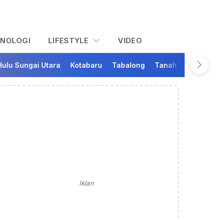
KNOLOGI
LIFESTYLE
VIDEO
Hulu Sungai Utara
Kotabaru
Tabalong
Tanah Bumbu
Ta
Iklan