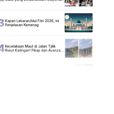
Pelaku Hidup Susah, Ada Juga
Sarjana!
3
Kapan Lebaran/Idul Fitri 2026, ini
Penjelasan Kemenag
4
Kecelakaan Maut di Jalan Tjilik
Riwut Katingan! Pikap dan Avanza
Bertabrakan, Korban Luka Parah
5
Cuma di Tabalong! Mudik Bisa
Santai Naik Bus, Motor & Mobil
Diantar Pakai Towing