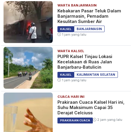
WARTA BANJARMASIN
Kebakaran Pasar Teluk Dalam
Banjarmasin, Pemadam
Kesulitan Sumber Air
BANJARMASIN
KALSEL
1 jam yang lalu
WARTA KALSEL
PUPR Kalsel Tinjau Lokasi
Kecelakaan di Ruas Jalan
Banjarbaru-Batulicin
KALIMANTAN SELATAN
KALSEL
1 jam yang lalu
CUACA HARI INI
Prakiraan Cuaca Kalsel Hari ini,
Suhu Maksimum Capai 35
Derajat Celciuss
2 jam yang lalu
PRAKIRAAN CUACA