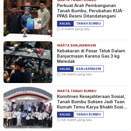
WARTA TANAH BUMBU
Perkuat Arah Pembangunan
Tanah Bumbu, Perubahan KUA-
PPAS Resmi Ditandatangani
TANAH BUMBU
KALSEL
6 menit yang lalu
WARTA BANJARMASIN
Kebakaran di Pasar Teluk Dalam
Banjarmasin Karena Gas 3 kg
Meledak
BANJARMASIN
KALSEL
34 menit yang lalu
WARTA TANAH BUMBU
Komitmen Kesejahteraan Sosial,
Tanah Bumbu Sukses Jadi Tuan
Rumah Temu Karya Bhakti Sosial
PSM Ke-23
TANAH BUMBU
KALSEL
58 menit yang lalu