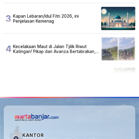
3
Kapan Lebaran/Idul Fitri 2026, ini
Penjelasan Kemenag
4
Kecelakaan Maut di Jalan Tjilik Riwut
Katingan! Pikap dan Avanza Bertabrakan,
Korban Luka Parah
5
Cuma di Tabalong! Mudik Bisa Santai Naik
Bus, Motor & Mobil Diantar Pakai Towing
KANTOR