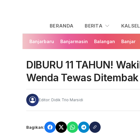
BERANDA
BERITA
KALSE
Banjarbaru
Banjarmasin
Balangan
Banjar
DIBURU 11 TAHUN! Waki
Wenda Tewas Ditembak 
Editor: Didik Trio Marsidi
Bagikan: