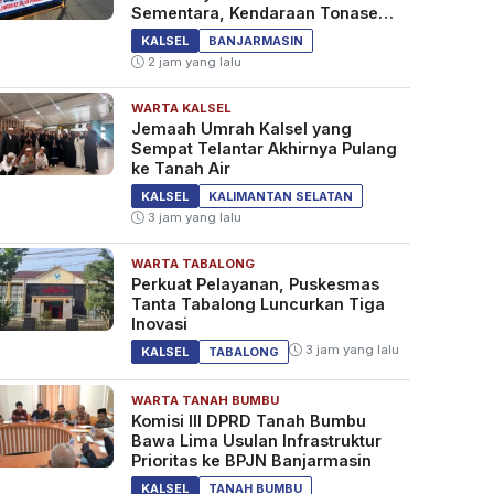
Sementara, Kendaraan Tonase
Besar Dilarang
KALSEL
BANJARMASIN
2 jam yang lalu
WARTA KALSEL
Jemaah Umrah Kalsel yang
Sempat Telantar Akhirnya Pulang
ke Tanah Air
KALSEL
KALIMANTAN SELATAN
3 jam yang lalu
WARTA TABALONG
Perkuat Pelayanan, Puskesmas
Tanta Tabalong Luncurkan Tiga
Inovasi
3 jam yang lalu
KALSEL
TABALONG
WARTA TANAH BUMBU
Komisi III DPRD Tanah Bumbu
Bawa Lima Usulan Infrastruktur
Prioritas ke BPJN Banjarmasin
KALSEL
TANAH BUMBU