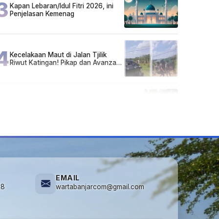
3
Kapan Lebaran/Idul Fitri 2026, ini
Penjelasan Kemenag
4
Kecelakaan Maut di Jalan Tjilik
Riwut Katingan! Pikap dan Avanza
Bertabrakan, Korban Luka Parah
5
Cuma di Tabalong! Mudik Bisa
Santai Naik Bus, Motor & Mobil
Diantar Pakai Towing
EMAIL
78
wartabanjarcom@gmail.com