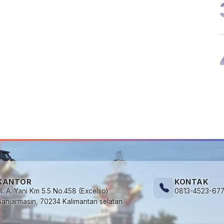
KANTOR
KONTAK
Jl. A. Yani Km 5.5 No.458 (Excelso)
0813-4523-67
Banjarmasin, 70234 Kalimantan selatan