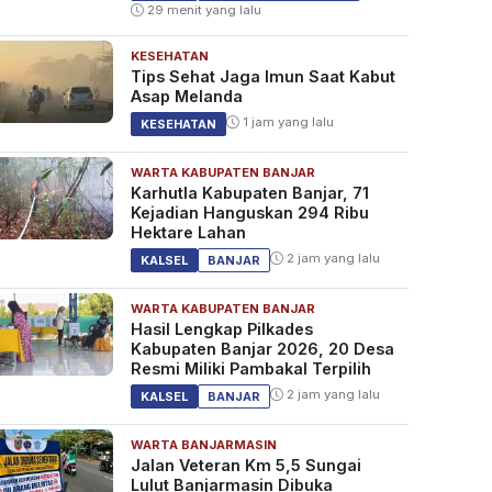
29 menit yang lalu
KESEHATAN
Tips Sehat Jaga Imun Saat Kabut
Asap Melanda
1 jam yang lalu
KESEHATAN
WARTA KABUPATEN BANJAR
Karhutla Kabupaten Banjar, 71
Kejadian Hanguskan 294 Ribu
Hektare Lahan
2 jam yang lalu
KALSEL
BANJAR
WARTA KABUPATEN BANJAR
Hasil Lengkap Pilkades
Kabupaten Banjar 2026, 20 Desa
Resmi Miliki Pambakal Terpilih
2 jam yang lalu
KALSEL
BANJAR
WARTA BANJARMASIN
Jalan Veteran Km 5,5 Sungai
Lulut Banjarmasin Dibuka