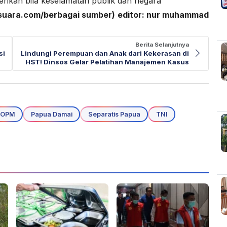
erikan bila keselamatan publik dan negara
suara.com/berbagai sumber)
editor: nur muhammad
Berita Selanjutnya
si
Lindungi Perempuan dan Anak dari Kekerasan di
HST! Dinsos Gelar Pelatihan Manajemen Kasus
OPM
Papua Damai
Separatis Papua
TNI