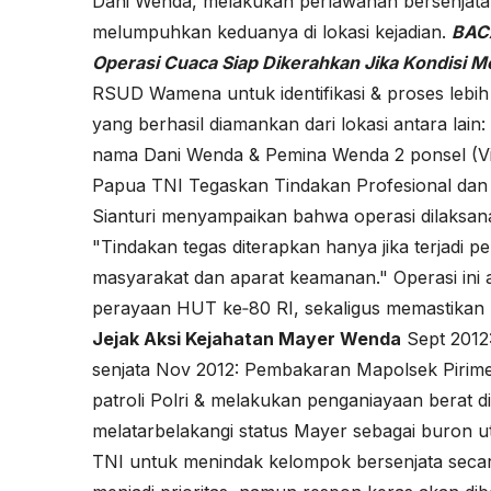
Dani Wenda, melakukan perlawanan bersenjata
melumpuhkan keduanya di lokasi kejadian.
BAC
Operasi Cuaca Siap Dikerahkan Jika Kondisi 
RSUD Wamena untuk identifikasi & proses lebih 
yang berhasil diamankan dari lokasi antara lain
nama Dani Wenda & Pemina Wenda 2 ponsel (Vi
Papua TNI Tegaskan Tindakan Profesional da
Sianturi menyampaikan bahwa operasi dilaksan
"Tindakan tegas diterapkan hanya jika terjadi
masyarakat dan aparat keamanan." Operasi ini ad
perayaan HUT ke‑80 RI, sekaligus memastikan
Jejak Aksi Kejahatan Mayer Wenda
Sept 2012
senjata Nov 2012: Pembakaran Mapolsek Pirim
patroli Polri & melakukan penganiayaan berat 
melatarbelakangi status Mayer sebagai buron u
TNI untuk menindak kelompok bersenjata secar