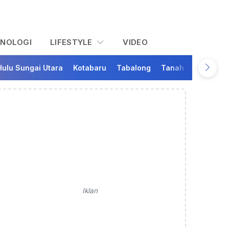
KNOLOGI
LIFESTYLE
VIDEO
Hulu Sungai Utara
Kotabaru
Tabalong
Tanah Bumbu
Ta
Iklan