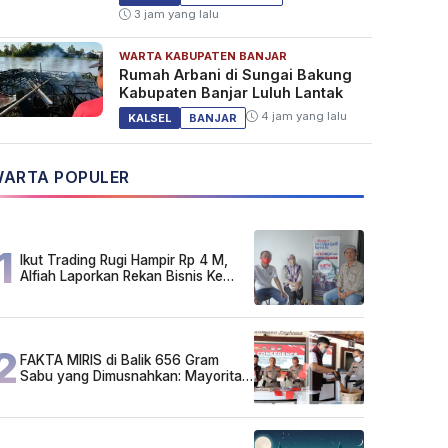
3 jam yang lalu
WARTA KABUPATEN BANJAR
Rumah Arbani di Sungai Bakung
Kabupaten Banjar Luluh Lantak
4 jam yang lalu
KALSEL
BANJAR
ARTA POPULER
1
Ikut Trading Rugi Hampir Rp 4 M,
Alfiah Laporkan Rekan Bisnis Ke
Polda Kalsel
2
FAKTA MIRIS di Balik 656 Gram
Sabu yang Dimusnahkan: Mayoritas
Pelaku Hidup Susah, Ada Juga
Sarjana!