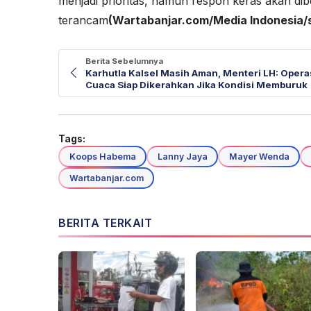
menjadi prioritas, namun respon keras akan dib
terancam
(Wartabanjar.com/Media Indonesia/
Berita Sebelumnya
Karhutla Kalsel Masih Aman, Menteri LH: Opera
Cuaca Siap Dikerahkan Jika Kondisi Memburuk
Tags:
Koops Habema
Lanny Jaya
Mayer Wenda
Wartabanjar.com
BERITA TERKAIT