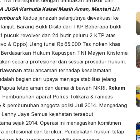
. TNI merespons dengan tembakan terukur dan
A JUGA:
Karhutla Kalsel Masih Aman, Menteri LH:
Memburuk
Kedua jenazah selanjutnya dievakuasi ke
lanjut. Barang Bukti Disita dari TKP Beberapa bukti
: 1 pucuk revolver dan 24 butir peluru 2 KTP atas
vo & Oppo) Uang tunai Rp 65.000 Tas noken khas
n Berdasarkan Hukum Kapuspen TNI Mayjen Kristomei
akan secara profesional dan sesuai prosedur hukum.
 perlawanan atau ancaman terhadap keselamatan
alah bagian dari upaya menjaga stabilitas jelang
 Papua tetap aman dan damai di bawah NKRI.
Rekam
: Pembunuhan aparat Polres Tolikara & rampas
e & pembunuhan anggota polisi Juli 2014: Mengadang
di Lanny Jaya Semua kejahatan tersebut
tama sejak 2014. Operasi ini menegaskan komitmen
a profesional dan terukur. Pendekatan hukum tetap