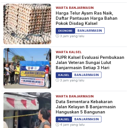
WARTA BANJARMASIN
Harga Telur Ayam Ras Naik,
Daftar Pantauan Harga Bahan
Pokok Disdag Kalsel
BANJARMASIN
EKONOMI
3 jam yang lalu
WARTA KALSEL
PUPR Kalsel Evaluasi Pembukaan
Jalan Veteran Sungai Lulut
Banjarmasin Setiap 3 Hari
BANJARMASIN
KALSEL
3 jam yang lalu
WARTA BANJARMASIN
Data Sementara Kebakaran
Jalan Kelayan B Banjarmasin
Hanguskan 5 Bangunan
BANJARMASIN
KALSEL
4 jam yang lalu