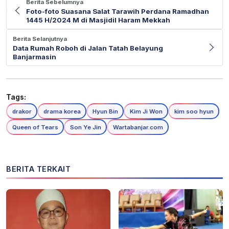
Berita Sebelumnya
Foto-foto Suasana Salat Tarawih Perdana Ramadhan
1445 H/2024 M di Masjidil Haram Mekkah
Berita Selanjutnya
Data Rumah Roboh di Jalan Tatah Belayung
Banjarmasin
Tags:
drakor
drama korea
Hyun Bin
Kim Ji Won
kim soo hyun
Queen of Tears
Son Ye Jin
Wartabanjar.com
BERITA TERKAIT