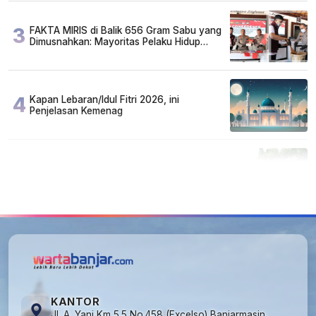
3
FAKTA MIRIS di Balik 656 Gram Sabu yang
Dimusnahkan: Mayoritas Pelaku Hidup
Susah, Ada Juga Sarjana!
4
Kapan Lebaran/Idul Fitri 2026, ini
Penjelasan Kemenag
5
Cuma di Tabalong! Mudik Bisa Santai Naik
Bus, Motor & Mobil Diantar Pakai Towing
KANTOR
Jl. A. Yani Km 5.5 No.458 (Excelso) Banjarmasin,