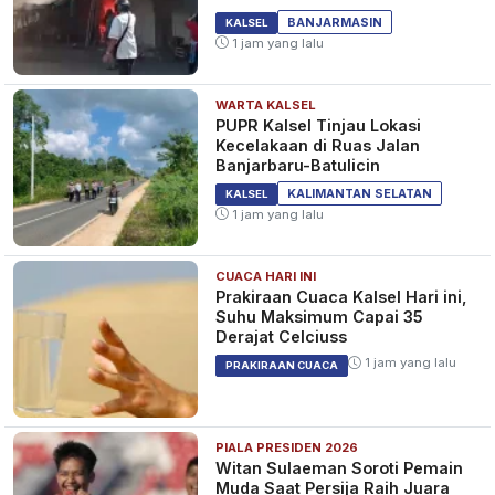
BANJARMASIN
KALSEL
1 jam yang lalu
WARTA KALSEL
PUPR Kalsel Tinjau Lokasi
Kecelakaan di Ruas Jalan
Banjarbaru-Batulicin
KALIMANTAN SELATAN
KALSEL
1 jam yang lalu
CUACA HARI INI
Prakiraan Cuaca Kalsel Hari ini,
Suhu Maksimum Capai 35
Derajat Celciuss
1 jam yang lalu
PRAKIRAAN CUACA
PIALA PRESIDEN 2026
Witan Sulaeman Soroti Pemain
Muda Saat Persija Raih Juara