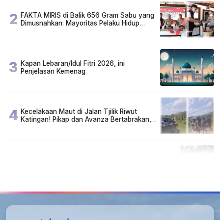
2
FAKTA MIRIS di Balik 656 Gram Sabu yang
Dimusnahkan: Mayoritas Pelaku Hidup
Susah, Ada Juga Sarjana!
3
Kapan Lebaran/Idul Fitri 2026, ini
Penjelasan Kemenag
4
Kecelakaan Maut di Jalan Tjilik Riwut
Katingan! Pikap dan Avanza Bertabrakan,
Korban Luka Parah
5
Cuma di Tabalong! Mudik Bisa Santai Naik
Bus, Motor & Mobil Diantar Pakai Towing