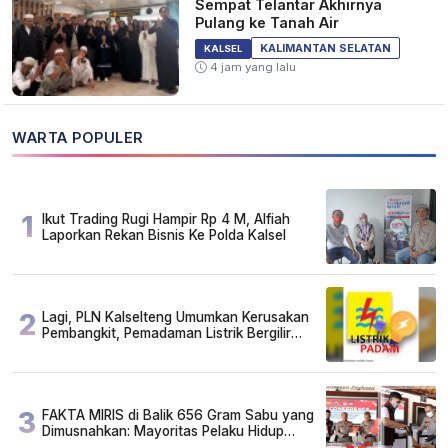
Sempat Telantar Akhirnya
Pulang ke Tanah Air
KALIMANTAN SELATAN
KALSEL
4 jam yang lalu
WARTA POPULER
1
Ikut Trading Rugi Hampir Rp 4 M, Alfiah
Laporkan Rekan Bisnis Ke Polda Kalsel
2
Lagi, PLN Kalselteng Umumkan Kerusakan
Pembangkit, Pemadaman Listrik Bergilir
Diperpanjang?
3
FAKTA MIRIS di Balik 656 Gram Sabu yang
Dimusnahkan: Mayoritas Pelaku Hidup
Susah, Ada Juga Sarjana!