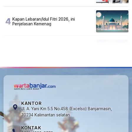
4
Kapan Lebaran/Idul Fitri 2026, ini
Penjelasan Kemenag
5
Kecelakaan Maut di Jalan Tjilik Riwut
Katingan! Pikap dan Avanza Bertabrakan,
Korban Luka Parah
KANTOR
Jl. A. Yani Km 5.5 No.458 (Excelso) Banjarmasin,
70234 Kalimantan selatan
KONTAK