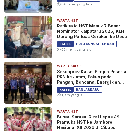
34 menit yang lalu
WARTA HST
Ratikita.id HST Masuk 7 Besar
Nominator Kalpataru 2026, KLH
Dorong Perluas Gerakan ke Desa
HULU SUNGAI TENGAH
KALSEL
53 menit yang lalu
WARTA KALSEL
Sekdaprov Kalsel Pimpin Peserta
PKN ke Jatim, Fokus pada
Pangan, Bencana, Energi dan
Ekonomi
BANJARBARU
KALSEL
1 jam yang lalu
WARTA HST
Bupati Samsul Rizal Lepas 49
Pramuka HST ke Jambore
Nasional XII 2026 di Cibubur