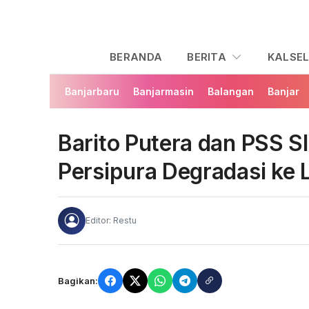
BERANDA
BERITA
KALSE
Banjarbaru
Banjarmasin
Balangan
Banjar
Barito Putera dan PSS Sl
Persipura Degradasi ke
Editor: Restu
Bagikan: