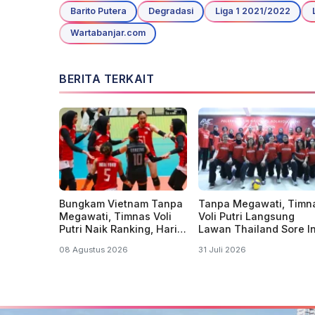
Barito Putera
Degradasi
Liga 1 2021/2022
Wartabanjar.com
BERITA TERKAIT
Bungkam Vietnam Tanpa
Tanpa Megawati, Timn
Megawati, Timnas Voli
Voli Putri Langsung
Putri Naik Ranking, Hari
Lawan Thailand Sore In
Ini Tantang Thailand
di SEA V 2026
08 Agustus 2026
31 Juli 2026