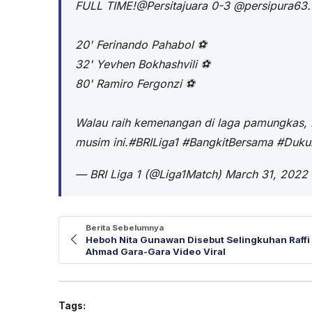
FULL TIME!
@Persitajuara
0-3
@persipura63
.
20' Ferinando Pahabol ⚽️
32' Yevhen Bokhashvili ⚽️
80' Ramiro Fergonzi ⚽️
Walau raih kemenangan di laga pamungkas, 
musim ini.
#BRILiga1
#BangkitBersama
#Duku
— BRI Liga 1 (@Liga1Match)
March 31, 2022
Berita Sebelumnya
Heboh Nita Gunawan Disebut Selingkuhan Raffi
Ahmad Gara-Gara Video Viral
Tags: