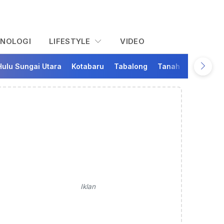
KNOLOGI
LIFESTYLE
VIDEO
Hulu Sungai Utara
Kotabaru
Tabalong
Tanah Bumbu
Ta
Iklan