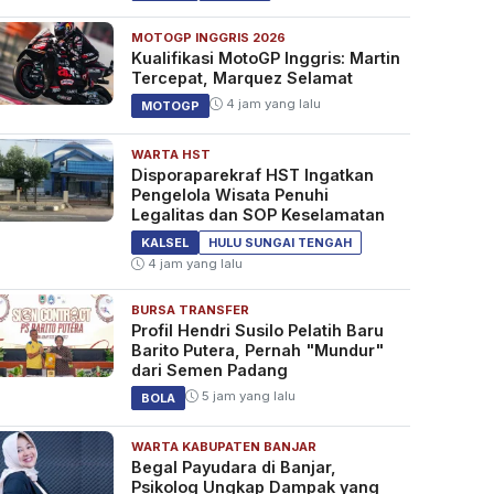
MOTOGP INGGRIS 2026
Kualifikasi MotoGP Inggris: Martin
Tercepat, Marquez Selamat
4 jam yang lalu
MOTOGP
WARTA HST
Disporaparekraf HST Ingatkan
Pengelola Wisata Penuhi
Legalitas dan SOP Keselamatan
KALSEL
HULU SUNGAI TENGAH
4 jam yang lalu
BURSA TRANSFER
Profil Hendri Susilo Pelatih Baru
Barito Putera, Pernah "Mundur"
dari Semen Padang
5 jam yang lalu
BOLA
WARTA KABUPATEN BANJAR
Begal Payudara di Banjar,
Psikolog Ungkap Dampak yang