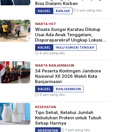
Bisa Dialami Korban
5 jam yang lalu
KALSEL
BANJAR
WARTA HST
Wisata Sungai Karatau Ditutup
Usai Ada Anak Tenggelam,
Disporaparekraf Ungkap Lokasi
Belum Berizin
KALSEL
HULU SUNGAI TENGAH
6 jam yang lalu
WARTA BANJARMASIN
34 Peserta Kontingen Jambore
Nasional XII 2026 Wakili Kota
Banjarmasin
KALSEL
BANJARMASIN
6 jam yang lalu
KESEHATAN
Tips Sehat, Ketahui Jumlah
Kebutuhan Protein untuk Tubuh
Setiap Harinya
7 jam yang lalu
KESEHATAN