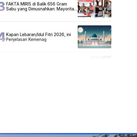
3
FAKTA MIRIS di Balik 656 Gram
Sabu yang Dimusnahkan: Mayoritas
Pelaku Hidup Susah, Ada Juga
Sarjana!
4
Kapan Lebaran/Idul Fitri 2026, ini
Penjelasan Kemenag
5
Cuma di Tabalong! Mudik Bisa
Santai Naik Bus, Motor & Mobil
Diantar Pakai Towing