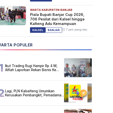
WARTA KABUPATEN BANJAR
Piala Bupati Banjar Cup 2026,
706 Pesilat dari Kalsel hingga
Kalteng Adu Kemampuan
7 jam yang lalu
KALSEL
BANJAR
ARTA POPULER
1
Ikut Trading Rugi Hampir Rp 4 M,
Alfiah Laporkan Rekan Bisnis Ke
Polda Kalsel
2
Lagi, PLN Kalselteng Umumkan
Kerusakan Pembangkit, Pemadaman
Listrik Bergilir Diperpanjang?