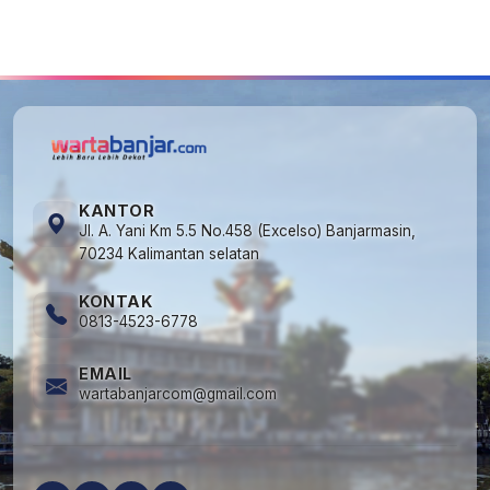
5
Cuma di Tabalong! Mudik Bisa Santai Naik
Bus, Motor & Mobil Diantar Pakai Towing
KANTOR
Jl. A. Yani Km 5.5 No.458 (Excelso) Banjarmasin,
70234 Kalimantan selatan
KONTAK
0813-4523-6778
EMAIL
wartabanjarcom@gmail.com