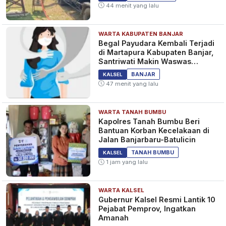
44 menit yang lalu
WARTA KABUPATEN BANJAR
Begal Payudara Kembali Terjadi
di Martapura Kabupaten Banjar,
Santriwati Makin Waswas
Melintas
BANJAR
KALSEL
47 menit yang lalu
WARTA TANAH BUMBU
Kapolres Tanah Bumbu Beri
Bantuan Korban Kecelakaan di
Jalan Banjarbaru-Batulicin
TANAH BUMBU
KALSEL
1 jam yang lalu
WARTA KALSEL
Gubernur Kalsel Resmi Lantik 10
Pejabat Pemprov, Ingatkan
Amanah